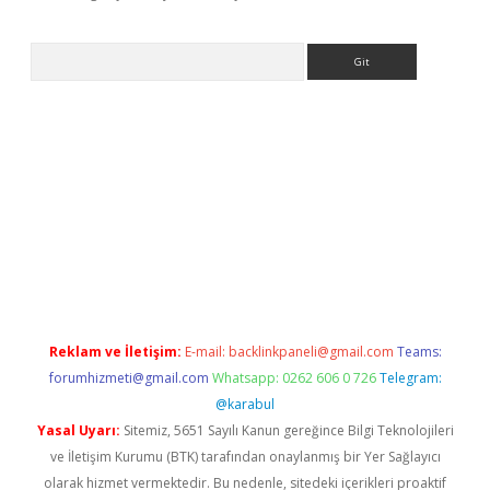
Arama
://piabellaguncel.com/
Reklam ve İletişim:
E-mail:
backlinkpaneli@gmail.com
Teams:
forumhizmeti@gmail.com
Whatsapp: 0262 606 0 726
Telegram:
@karabul
Yasal Uyarı:
Sitemiz, 5651 Sayılı Kanun gereğince Bilgi Teknolojileri
ve İletişim Kurumu (BTK) tarafından onaylanmış bir Yer Sağlayıcı
olarak hizmet vermektedir. Bu nedenle, sitedeki içerikleri proaktif