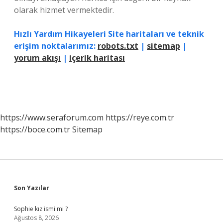
olarak hizmet vermektedir.
Hızlı Yardım Hikayeleri Site haritaları ve teknik
erişim noktalarımız:
robots.txt
|
sitemap
|
yorum akışı
|
içerik haritası
https://www.seraforum.com
https://reye.com.tr
https://boce.com.tr
Sitemap
Sidebar
Son Yazılar
Sophie kız ismi mi ?
Ağustos 8, 2026