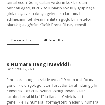
temsil eder? Geniş dalları ve derin kökleri olan
baobab ağacı, küçük sorunların çok büyüyüp başa
çıkılamayacak noktaya gelene kadar ihmal
edilmesinin tehlikesini anlatan güçlü bir metafor
olarak işlev görür. Küçük Prens Fil neyi temsil…
Küçük
Devamını okuyun
Yorum Bırak
Prens
Çiçek
Neyi
Temsil
Eder
9 Numara Hangi Mevkidir
Tarih: Aralık 17, 2024
9 numara hangi mevkide oynar? 9 numaralı forma
genellikle en çok gol atan forvetler tarafından giyilir.
Kaleci dizilişteki ilk oyuncu olduğundan, kaleci
tarafından sıklıkla “1” kullanılır. Yedek kaleci
genellikle 12 numaralı formayı tercih eder. 8 numara