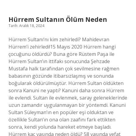
Az
Kaç
Tl
Hürrem Sultanın Ölüm Neden
2024
Tarih: Aralık 18, 2024
Hürrem Sultanı’nı kim zehirledi? Mahidevran
Hürrem’i zehirledi!15 Mayıs 2020 Hürrem hangi
çocuğunu öldürdü? Buna göre Rüstem Paşa ile
Hürrem Sultan’ın ittifakı sonucunda Şehzade
Mustafa halk tarafından çok sevilmesine rağmen
babasının gözünde itibarsızlaşmış ve sonunda
boğularak öldürülmüştür. Hürrem Sultan öldükten
sonra Kanuni ne yaptı? Kanuni daha sonra Hürrem
ile evlendi. Sultan ile evlenmek, saray geleneklerinde
uzun zamandır uygulanmayan bir yöntemdi. Kanuni
Sultan Süleyman’ın en popüler eşi olduktan ve
özellikle Sultan’ın ona olan zaafını fark ettikten
sonra, kendi yolunda hareket etmeye başladı.
Hürrem kaç yaşında neden öldü? 58 yaşında vefat