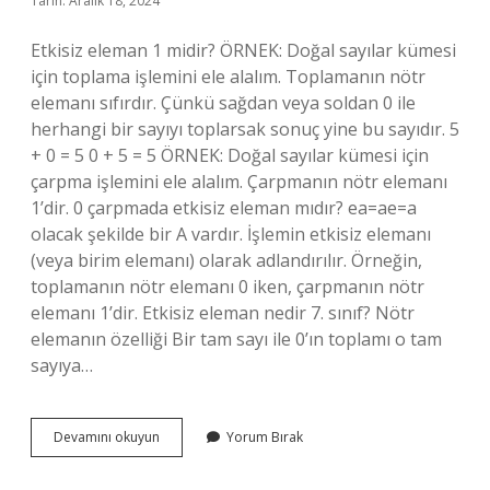
Tarih: Aralık 18, 2024
Nedir
Etkisiz eleman 1 midir? ÖRNEK: Doğal sayılar kümesi
için toplama işlemini ele alalım. Toplamanın nötr
elemanı sıfırdır. Çünkü sağdan veya soldan 0 ile
herhangi bir sayıyı toplarsak sonuç yine bu sayıdır. 5
+ 0 = 5 0 + 5 = 5 ÖRNEK: Doğal sayılar kümesi için
çarpma işlemini ele alalım. Çarpmanın nötr elemanı
1’dir. 0 çarpmada etkisiz eleman mıdır? ea=ae=a
olacak şekilde bir A vardır. İşlemin etkisiz elemanı
(veya birim elemanı) olarak adlandırılır. Örneğin,
toplamanın nötr elemanı 0 iken, çarpmanın nötr
elemanı 1’dir. Etkisiz eleman nedir 7. sınıf? Nötr
elemanın özelliği Bir tam sayı ile 0’ın toplamı o tam
sayıya…
Etkisiz
Devamını okuyun
Yorum Bırak
Eleman
Hangi