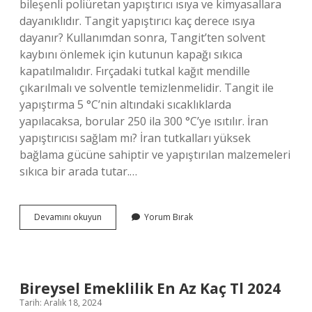
bileşenli poliüretan yapıştırıcı ısıya ve kimyasallara
dayanıklıdır. Tangit yapıştırıcı kaç derece ısıya
dayanır? Kullanımdan sonra, Tangit’ten solvent
kaybını önlemek için kutunun kapağı sıkıca
kapatılmalıdır. Fırçadaki tutkal kağıt mendille
çıkarılmalı ve solventle temizlenmelidir. Tangit ile
yapıştırma 5 °C’nin altındaki sıcaklıklarda
yapılacaksa, borular 250 ila 300 °C’ye ısıtılır. İran
yapıştırıcısı sağlam mı? İran tutkalları yüksek
bağlama gücüne sahiptir ve yapıştırılan malzemeleri
sıkıca bir arada tutar.…
Iran
Devamını okuyun
Yorum Bırak
Yapıştırıcı
Kaç
Derece
Isıya
Dayanıklı
Bireysel Emeklilik En Az Kaç Tl 2024
Tarih: Aralık 18, 2024