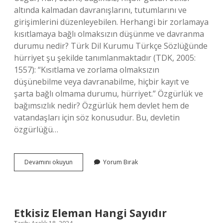
altında kalmadan davranışlarını, tutumlarını ve
girişimlerini düzenleyebilen. Herhangi bir zorlamaya
kısıtlamaya bağlı olmaksızın düşünme ve davranma
durumu nedir? Türk Dil Kurumu Türkçe Sözlüğünde
hürriyet şu şekilde tanımlanmaktadır (TDK, 2005:
1557): “Kısıtlama ve zorlama olmaksızın
düşünebilme veya davranabilme, hiçbir kayıt ve
şarta bağlı olmama durumu, hürriyet.” Özgürlük ve
bağımsızlık nedir? Özgürlük hem devlet hem de
vatandaşları için söz konusudur. Bu, devletin
özgürlüğü…
Herhangi
Devamını okuyun
Yorum Bırak
Bir
Koşulla
Sınırlama
Bağımsız
Olma
Etkisiz Eleman Hangi Sayıdır
Tanımı