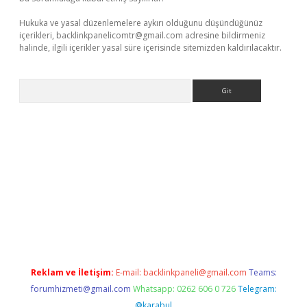
Hukuka ve yasal düzenlemelere aykırı olduğunu düşündüğünüz
içerikleri,
backlinkpanelicomtr@gmail.com
adresine bildirmeniz
halinde, ilgili içerikler yasal süre içerisinde sitemizden kaldırılacaktır.
Arama
llaguncel.com/
Reklam ve İletişim:
E-mail:
backlinkpaneli@gmail.com
Teams:
forumhizmeti@gmail.com
Whatsapp: 0262 606 0 726
Telegram:
@karabul