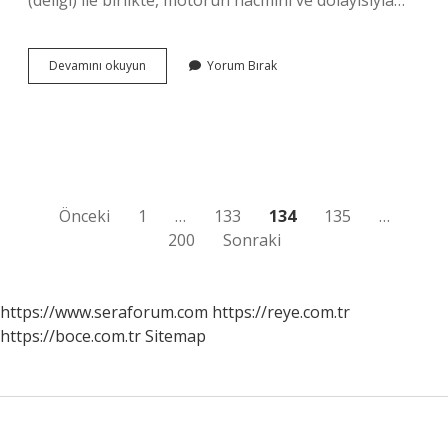
(deliği) ile birlikte, motorun hacmini ve dolayısıyla…
Strok
Devamını okuyun
Yorum Bırak
Ayarı
Ne
Demek
Yazı
Önceki
1
…
133
134
135
…
200
Sonraki
sayfalaması
https://www.seraforum.com
https://reye.com.tr
https://boce.com.tr
Sitemap