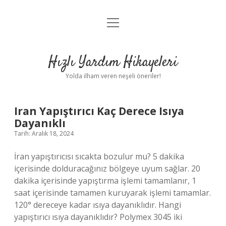
menüyü
Anasayfa
aç
Gizlilik Politikası
Hızlı Yardım Hikayeleri
Yasal Uyarı
Yolda ilham veren neşeli öneriler!
Hakkımızda
Hızlı
Iran Yapıştırıcı Kaç Derece Isıya
Dayanıklı
Yardım
Tarih: Aralık 18, 2024
Hikayeleri
İran yapıştırıcısı sıcakta bozulur mu? 5 dakika
içerisinde dolduracağınız bölgeye uyum sağlar. 20
Yazılar
dakika içerisinde yapıştırma işlemi tamamlanır, 1
saat içerisinde tamamen kuruyarak işlemi tamamlar.
120° dereceye kadar ısıya dayanıklıdır. Hangi
yapıştırıcı ısıya dayanıklıdır? Polymex 3045 iki