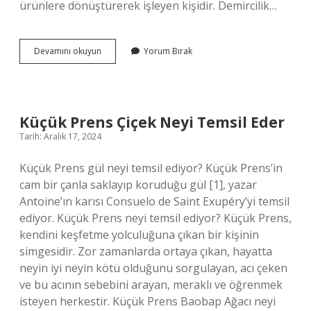
ürünlere dönüştürerek işleyen kişidir. Demircilik…
Soğuk
Devamını okuyun
Yorum Bırak
Demir
Işi
Ne
Demek
Küçük Prens Çiçek Neyi Temsil Eder
Tarih: Aralık 17, 2024
Küçük Prens gül neyi temsil ediyor? Küçük Prens’in
cam bir çanla saklayıp koruduğu gül [1], yazar
Antoine’ın karısı Consuelo de Saint Exupéry’yi temsil
ediyor. Küçük Prens neyi temsil ediyor? Küçük Prens,
kendini keşfetme yolculuğuna çıkan bir kişinin
simgesidir. Zor zamanlarda ortaya çıkan, hayatta
neyin iyi neyin kötü olduğunu sorgulayan, acı çeken
ve bu acının sebebini arayan, meraklı ve öğrenmek
isteyen herkestir. Küçük Prens Baobap Ağacı neyi