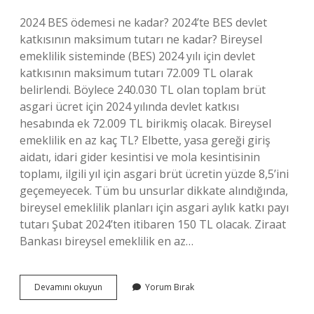
2024 BES ödemesi ne kadar? 2024’te BES devlet
katkısının maksimum tutarı ne kadar? Bireysel
emeklilik sisteminde (BES) 2024 yılı için devlet
katkısının maksimum tutarı 72.009 TL olarak
belirlendi. Böylece 240.030 TL olan toplam brüt
asgari ücret için 2024 yılında devlet katkısı
hesabında ek 72.009 TL birikmiş olacak. Bireysel
emeklilik en az kaç TL? Elbette, yasa gereği giriş
aidatı, idari gider kesintisi ve mola kesintisinin
toplamı, ilgili yıl için asgari brüt ücretin yüzde 8,5’ini
geçemeyecek. Tüm bu unsurlar dikkate alındığında,
bireysel emeklilik planları için asgari aylık katkı payı
tutarı Şubat 2024’ten itibaren 150 TL olacak. Ziraat
Bankası bireysel emeklilik en az…
Bireysel
Devamını okuyun
Yorum Bırak
Emeklilik
En