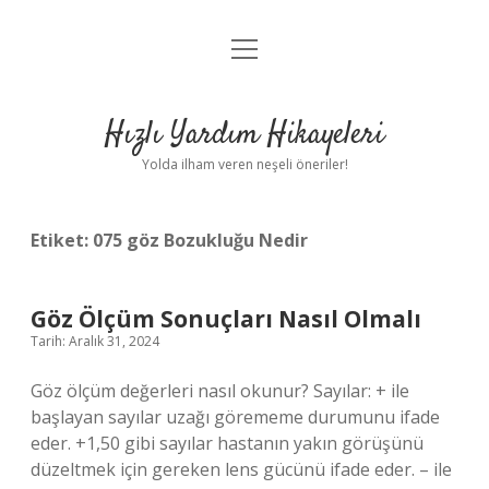
menüyü
Anasayfa
aç
Gizlilik Politikası
Hızlı Yardım Hikayeleri
Yasal Uyarı
Yolda ilham veren neşeli öneriler!
Hakkımızda
Etiket:
075 göz Bozukluğu Nedir
Göz Ölçüm Sonuçları Nasıl Olmalı
Tarih: Aralık 31, 2024
Göz ölçüm değerleri nasıl okunur? Sayılar: + ile
başlayan sayılar uzağı görememe durumunu ifade
eder. +1,50 gibi sayılar hastanın yakın görüşünü
düzeltmek için gereken lens gücünü ifade eder. – ile