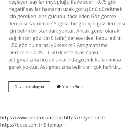
başlayan sayılar miyopluğu ifade eder. -0,75 gibi
negatif sayılar hastanın uzak görüşünü düzeltmek
için gereken lens gücünü ifade eder. Göz görme
derecesi kaç olmalı? Sağlıklı bir göz için göz derecesi
için belirli bir standart yoktur. Ancak genel olarak
sağlıklı bir göz için 0 (sıfır) derece ideal kabul edilir.
1.50 göz numarası yüksek mi? Astigmatizma
Dereceleri: 0.25 – 0.50 derece arasındaki
astigmatizma bozukluklarında gözlük kullanımına
gerek yoktur. Astigmatizma belirtileri çok hafiftir.…
Göz
Devamını okuyun
Yorum Bırak
Ölçüm
Sonuçları
Nasıl
Olmalı
https://www.seraforum.com
https://reye.com.tr
https://boce.com.tr
Sitemap