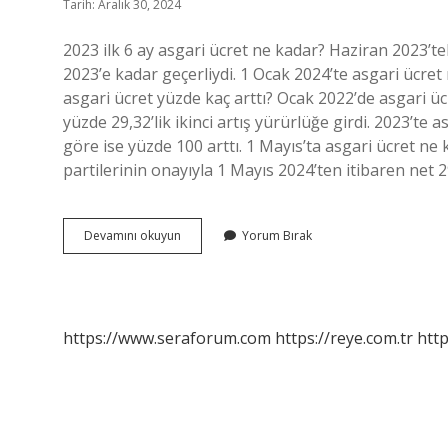
Tarih: Aralık 30, 2024
2023 ilk 6 ay asgari ücret ne kadar? Haziran 2023’tek
2023’e kadar geçerliydi. 1 Ocak 2024’te asgari ücret
asgari ücret yüzde kaç arttı? Ocak 2022’de asgari ü
yüzde 29,32’lik ikinci artış yürürlüğe girdi. 2023’t
göre ise yüzde 100 arttı. 1 Mayıs’ta asgari ücret ne 
partilerinin onayıyla 1 Mayıs 2024’ten itibaren net 
2023
Devamını okuyun
Yorum Bırak
Nisan
Ayında
Asgari
Ücret
Ne
https://www.seraforum.com
https://reye.com.tr
http
Kadar