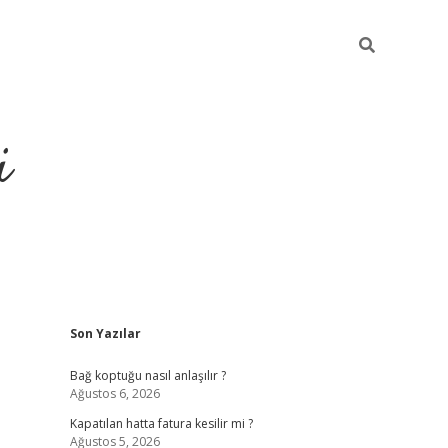
i
Sidebar
Son Yazılar
https://p
Bağ koptuğu nasıl anlaşılır ?
Ağustos 6, 2026
Kapatılan hatta fatura kesilir mi ?
Ağustos 5, 2026