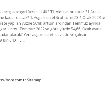
i artışla asgari ücret 11.402 TL oldu ve bu tutar 31 Aralık
 ne kadar olacak? 1. Asgari ücretBrüt ücret20. 1 Ocak 2023’te
crete yapılan yüzde 50’lik artışın ardından Temmuz ayında
e asgari ücret, Temmuz 2022’ye göre yüzde 54,66, Ocak ayına
kadar olacak? Yeni asgari ücret, devletin ve çalışan
29 bin 640 TL,…
s://boce.com.tr
Sitemap