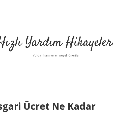
Hızlı Yardım Hikayeler
Yolda ilham veren neşeli öneriler!
sgari Ücret Ne Kadar