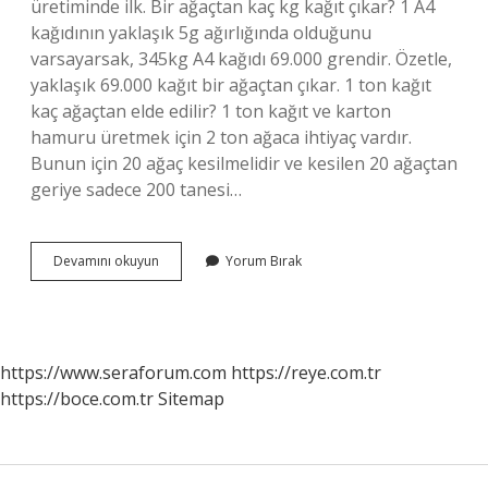
üretiminde ilk. Bir ağaçtan kaç kg kağıt çıkar? 1 A4
kağıdının yaklaşık 5g ağırlığında olduğunu
varsayarsak, 345kg A4 kağıdı 69.000 grendir. Özetle,
yaklaşık 69.000 kağıt bir ağaçtan çıkar. 1 ton kağıt
kaç ağaçtan elde edilir? 1 ton kağıt ve karton
hamuru üretmek için 2 ton ağaca ihtiyaç vardır.
Bunun için 20 ağaç kesilmelidir ve kesilen 20 ağaçtan
geriye sadece 200 tanesi…
1
Devamını okuyun
Yorum Bırak
Ağaçtan
Kaç
Metre
Kağıt
Çıkar
https://www.seraforum.com
https://reye.com.tr
https://boce.com.tr
Sitemap