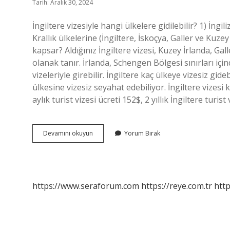
Tarih: Aralık 30, 2024
İngiltere vizesiyle hangi ülkelere gidilebilir? 1) İngili
Krallık ülkelerine (İngiltere, İskoçya, Galler ve Kuze
kapsar? Aldığınız İngiltere vizesi, Kuzey İrlanda, Ga
olanak tanır. İrlanda, Schengen Bölgesi sınırları içi
vizeleriyle girebilir. İngiltere kaç ülkeye vizesiz g
ülkesine vizesiz seyahat edebiliyor. İngiltere vizesi k
aylık turist vizesi ücreti 152$, 2 yıllık İngiltere turist
İNgiltere
Devamını okuyun
Yorum Bırak
Vizesi
Ile
Nerelere
Gidilir
https://www.seraforum.com
https://reye.com.tr
http