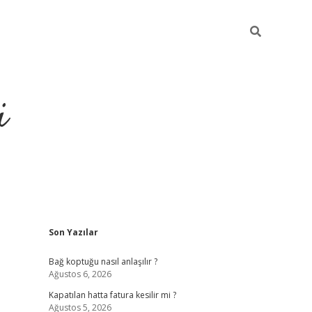
i
Sidebar
Son Yazılar
https://pi
Bağ koptuğu nasıl anlaşılır ?
Ağustos 6, 2026
Kapatılan hatta fatura kesilir mi ?
Ağustos 5, 2026