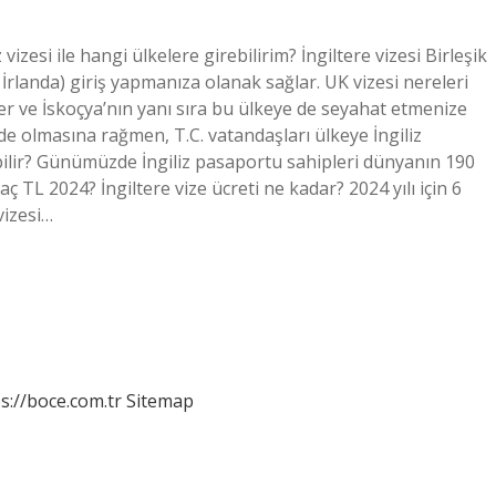
z vizesi ile hangi ülkelere girebilirim? İngiltere vizesi Birleşik
y İrlanda) giriş yapmanıza olanak sağlar. UK vizesi nereleri
ller ve İskoçya’nın yanı sıra bu ülkeye de seyahat etmenize
nde olmasına rağmen, T.C. vatandaşları ülkeye İngiliz
idebilir? Günümüzde İngiliz pasaportu sahipleri dünyanın 190
aç TL 2024? İngiltere vize ücreti ne kadar? 2024 yılı için 6
 vizesi…
s://boce.com.tr
Sitemap