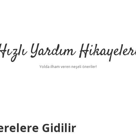
Hızlı Yardım Hikayeler
Yolda ilham veren neşeli öneriler!
erelere Gidilir