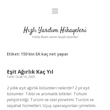
menüyü
Anasayfa
aç
Gizlilik Politikası
Hızlı Yardım Hikayeleri
Yasal Uyarı
Yolda ilham veren neşeli öneriler!
Hakkımızda
Etiket:
150 bin EA kaç net yapar
Eşit Ağırlık Kaç Yıl
Tarih: Ocak 16, 2025
2 yıllık eşit ağırlık bölümleri nelerdir? 2 yıl eşit
bölümler: Tıbbi ve aromatik bitkiler. Tohum
yetiştiriciliği. Turizm ve otel yönetimi. Turizm ve
seyahat hizmetleri. Uçuş operasyonları yönetimi.