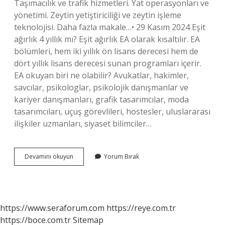
Taşımacılık ve trafik hizmetleri. Yat operasyonları ve
yönetimi. Zeytin yetiştiriciliği ve zeytin işleme
teknolojisi. Daha fazla makale…• 29 Kasım 2024 Eşit
ağırlık 4 yıllık mı? Eşit ağırlık EA olarak kısaltılır. EA
bölümleri, hem iki yıllık ön lisans derecesi hem de
dört yıllık lisans derecesi sunan programları içerir.
EA okuyan biri ne olabilir? Avukatlar, hakimler,
savcılar, psikologlar, psikolojik danışmanlar ve
kariyer danışmanları, grafik tasarımcılar, moda
tasarımcıları, uçuş görevlileri, hostesler, uluslararası
ilişkiler uzmanları, siyaset bilimciler…
Eşit
Devamını okuyun
Yorum Bırak
Ağırlık
Kaç
Yıl
https://www.seraforum.com
https://reye.com.tr
https://boce.com.tr
Sitemap