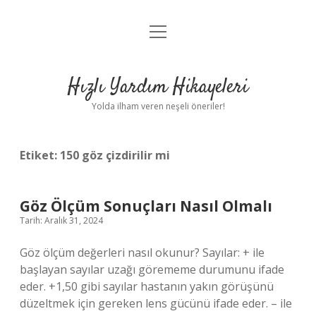
menüyü
Anasayfa
aç
Gizlilik Politikası
Hızlı Yardım Hikayeleri
Yasal Uyarı
Yolda ilham veren neşeli öneriler!
Hakkımızda
Etiket:
150 göz çizdirilir mi
Göz Ölçüm Sonuçları Nasıl Olmalı
Tarih: Aralık 31, 2024
Göz ölçüm değerleri nasıl okunur? Sayılar: + ile
başlayan sayılar uzağı görememe durumunu ifade
eder. +1,50 gibi sayılar hastanın yakın görüşünü
düzeltmek için gereken lens gücünü ifade eder. – ile