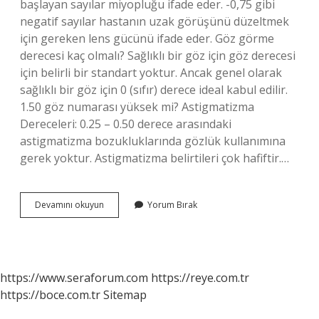
başlayan sayılar miyopluğu ifade eder. -0,75 gibi
negatif sayılar hastanın uzak görüşünü düzeltmek
için gereken lens gücünü ifade eder. Göz görme
derecesi kaç olmalı? Sağlıklı bir göz için göz derecesi
için belirli bir standart yoktur. Ancak genel olarak
sağlıklı bir göz için 0 (sıfır) derece ideal kabul edilir.
1.50 göz numarası yüksek mi? Astigmatizma
Dereceleri: 0.25 – 0.50 derece arasındaki
astigmatizma bozukluklarında gözlük kullanımına
gerek yoktur. Astigmatizma belirtileri çok hafiftir.…
Göz
Devamını okuyun
Yorum Bırak
Ölçüm
Sonuçları
Nasıl
Olmalı
https://www.seraforum.com
https://reye.com.tr
https://boce.com.tr
Sitemap