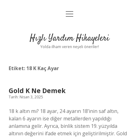
menüyü
Anasayfa
aç
Gizlilik Politikası
Hızlı Yardım Hikayeleri
Yasal Uyarı
Yolda ilham veren neşeli öneriler!
Hakkımızda
Etiket:
18 K Kaç Ayar
Gold K Ne Demek
Tarih: Nisan 3, 2025
18 k altın mı? 18 ayar, 24 ayarın 18’inin saf altın,
kalan 6 ayarın ise diğer metallerden yapıldığı
anlamına gelir. Ayrıca, binlik sistem 19. yüzyılda
altının değerini ifade etmek için geliştirilmiştir. Gold