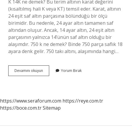
K 14K ne demek? Bu terim altının karat değerini
(kısaltılmış hali K veya KT) temsil eder. Karat, altının
24 eşit saf altın parçasına bölündüğü bir ölçü
birimidir. Bu nedenle, 24 ayar altın tamamen saf
altından oluşur. Ancak, 14 ayar altın, 24 eşit altın
parçasının yalnızca 14’ünün saf altın olduğu bir
alaşımdır. 750 k ne demek? Binde 750 parça saflık 18
ayara denk gelir. 750 takı altını, alaşımında hangi…
Gold
Devamını okuyun
Yorum Bırak
K
Ne
Demek
https://www.seraforum.com
https://reye.com.tr
https://boce.com.tr
Sitemap