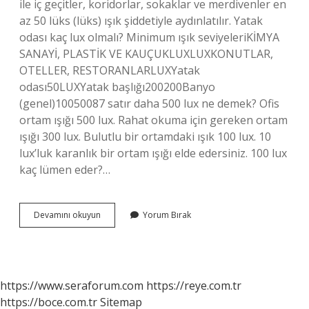
ile iç geçitler, koridorlar, sokaklar ve merdivenler en
az 50 lüks (lüks) ışık şiddetiyle aydınlatılır. Yatak
odası kaç lux olmalı? Minimum ışık seviyeleriKİMYA
SANAYİ, PLASTİK VE KAUÇUKLUXLUXKONUTLAR,
OTELLER, RESTORANLARLUXYatak
odası50LUXYatak başlığı200200Banyo
(genel)10050087 satır daha 500 lux ne demek? Ofis
ortam ışığı 500 lux. Rahat okuma için gereken ortam
ışığı 300 lux. Bulutlu bir ortamdaki ışık 100 lux. 10
lux’luk karanlık bir ortam ışığı elde edersiniz. 100 lux
kaç lümen eder?…
Lux
Devamını okuyun
Yorum Bırak
Değeri
Kaç
Olmalı
https://www.seraforum.com
https://reye.com.tr
https://boce.com.tr
Sitemap