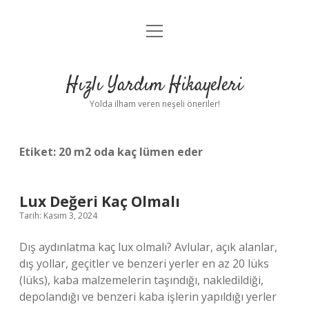
menüyü
Anasayfa
aç
Gizlilik Politikası
Hızlı Yardım Hikayeleri
Yasal Uyarı
Yolda ilham veren neşeli öneriler!
Hakkımızda
Etiket:
20 m2 oda kaç lümen eder
Lux Değeri Kaç Olmalı
Tarih: Kasım 3, 2024
Dış aydınlatma kaç lux olmalı? Avlular, açık alanlar,
dış yollar, geçitler ve benzeri yerler en az 20 lüks
(lüks), kaba malzemelerin taşındığı, nakledildiği,
depolandığı ve benzeri kaba işlerin yapıldığı yerler