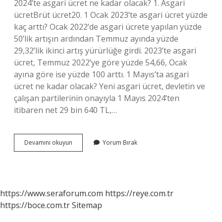
2024’te asgari ücret ne kadar olacak? 1. Asgari
ücretBrüt ücret20. 1 Ocak 2023’te asgari ücret yüzde
kaç arttı? Ocak 2022’de asgari ücrete yapılan yüzde
50’lik artışın ardından Temmuz ayında yüzde
29,32’lik ikinci artış yürürlüğe girdi. 2023’te asgari
ücret, Temmuz 2022’ye göre yüzde 54,66, Ocak
ayına göre ise yüzde 100 arttı. 1 Mayıs’ta asgari
ücret ne kadar olacak? Yeni asgari ücret, devletin ve
çalışan partilerinin onayıyla 1 Mayıs 2024’ten
itibaren net 29 bin 640 TL,…
2023
Devamını okuyun
Yorum Bırak
Nisan
Ayında
Asgari
Ücret
Ne
https://www.seraforum.com
https://reye.com.tr
Kadar
https://boce.com.tr
Sitemap