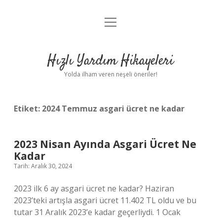
menüyü
Anasayfa
aç
Gizlilik Politikası
Hızlı Yardım Hikayeleri
Yasal Uyarı
Yolda ilham veren neşeli öneriler!
Hakkımızda
Etiket:
2024 Temmuz asgari ücret ne kadar
2023 Nisan Ayında Asgari Ücret Ne
Kadar
Tarih: Aralık 30, 2024
2023 ilk 6 ay asgari ücret ne kadar? Haziran
2023’teki artışla asgari ücret 11.402 TL oldu ve bu
tutar 31 Aralık 2023’e kadar geçerliydi. 1 Ocak