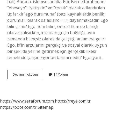
hali) Burada, işlemsel analiz, Eric Berne tarafından
“ebeveyn”, “yetişkin” ve “çocuk” olarak adlandırılan
üç farklı “ego durumuna” (bazı kaynaklarda benlik
durumları olarak da adlandırılır) dayanmaktadır. Ego
bilinçli mi? Ego hem bilinç öncesi hem de bilinçli
olarak çalışırken, id’e olan güçlü bağlılığı, aynı
zamanda bilinçsiz olarak da çalıştığı anlamına gelir.
Ego, id’in arzularını gerçekçi ve sosyal olarak uygun
bir şekilde yerine getirmek için gerçeklik ilkesi
temelinde çalışır. Egonun tanımı nedir? Ego (yani…
Benlik
Devamını okuyun
14 Yorum
Ve
Ego
Aynı
Şey
Mi
https://www.seraforum.com
https://reye.com.tr
https://boce.com.tr
Sitemap