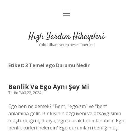
menüyü
Anasayfa
aç
Gizlilik Politikası
Hızlı Yardım Hikayeleri
Yasal Uyarı
Yolda ilham veren neşeli öneriler!
Hakkımızda
Etiket:
3 Temel ego Durumu Nedir
Benlik Ve Ego Aynı Şey Mi
Tarih: Eylül 22, 2024
Ego ben ne demek? “Ben”, “egoizm” ve “ben”
anlamına gelir. Bir kişinin özgüveni ve özsaygısının
oluşturduğu iç dünya, ego olarak tanımlanabilir. Ego
benlik türleri nelerdir? Ego durumları (benliğin üç