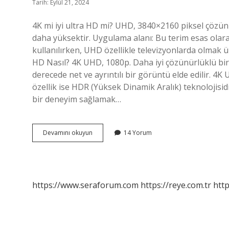
Tarih: Eylül 21, 2024
4K mi iyi ultra HD mi? UHD, 3840×2160 piksel çözü
daha yüksektir. Uygulama alanı: Bu terim esas ola
kullanılırken, UHD özellikle televizyonlarda olmak üz
HD Nasıl? 4K UHD, 1080p. Daha iyi çözünürlüklü bir T
derecede net ve ayrıntılı bir görüntü elde edilir. 4
özellik ise HDR (Yüksek Dinamik Aralık) teknolojisi
bir deneyim sağlamak…
4K
Devamını okuyun
14 Yorum
Mı
Ultra
Hd
Mi
https://www.seraforum.com
https://reye.com.tr
http