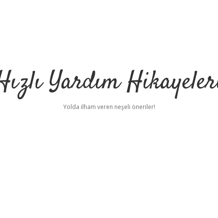
Hızlı Yardım Hikayeler
Yolda ilham veren neşeli öneriler!