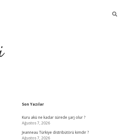
i
Sidebar
Son Yazılar
https://p
Kuru akü ne kadar sürede şarj olur ?
Ağustos 7, 2026
Jeanneau Türkiye distribütörü kimdir ?
Ağustos 7, 2026