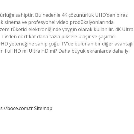
nürlüğe sahiptir. Bu nedenle 4K çözünürlük UHD’den biraz
rak sinema ve profesyonel video prodüksiyonlarında
ere tüketici elektroniğinde yaygın olarak kullanılır. 4K Ultra
V’den dört kat daha fazla piksele ulaşır ve şaşırtıcı
K UHD yeteneğine sahip çoğu TV’de bulunan bir diğer avantajlı
dir. Full HD mi Ultra HD mi? Daha büyük ekranlarda daha iyi
s://boce.com.tr
Sitemap