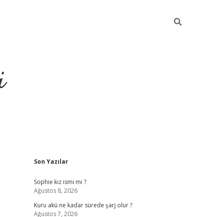
i
Sidebar
Son Yazılar
https://pi
Sophie kız ismi mi ?
Ağustos 8, 2026
Kuru akü ne kadar sürede şarj olur ?
Ağustos 7, 2026