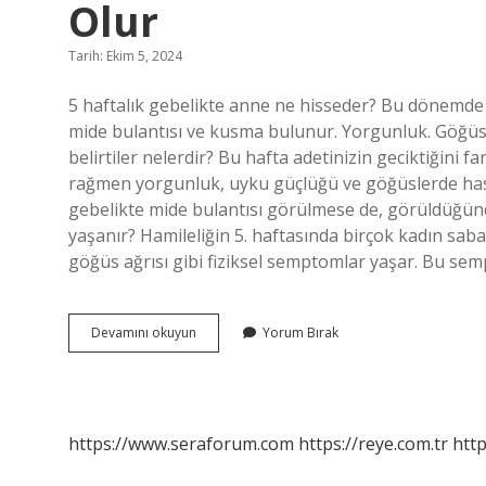
Olur
Tarih: Ekim 5, 2024
5 haftalık gebelikte anne ne hisseder? Bu dönemde
mide bulantısı ve kusma bulunur. Yorgunluk. Göğüst
belirtiler nelerdir? Bu hafta adetinizin geciktiğini 
rağmen yorgunluk, uyku güçlüğü ve göğüslerde hassas
gebelikte mide bulantısı görülmese de, görüldüğünde
yaşanır? Hamileliğin 5. haftasında birçok kadın saba
göğüs ağrısı gibi fiziksel semptomlar yaşar. Bu s
Hamileliğin
Devamını okuyun
Yorum Bırak
5
Haftasında
Ne
Gibi
Belirtiler
https://www.seraforum.com
https://reye.com.tr
http
Olur