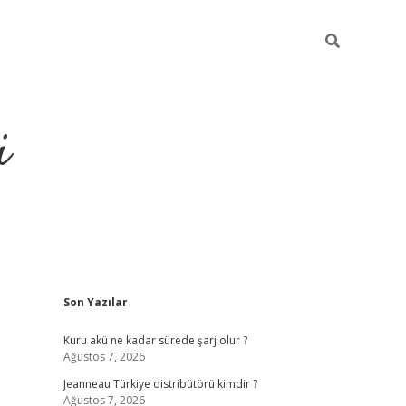
i
Sidebar
Son Yazılar
https://pi
Kuru akü ne kadar sürede şarj olur ?
Ağustos 7, 2026
Jeanneau Türkiye distribütörü kimdir ?
Ağustos 7, 2026