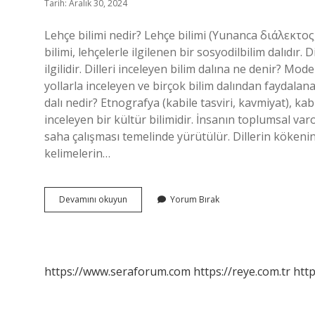
Tarih: Aralık 30, 2024
Lehçe bilimi nedir? Lehçe bilimi (Yunanca διάλεκτος, 
bilimi, lehçelerle ilgilenen bir sosyodilbilim dalıdır. Dil
ilgilidir. Dilleri inceleyen bilim dalına ne denir? Moder
yollarla inceleyen ve birçok bilim dalından faydalana
dalı nedir? Etnografya (kabile tasviri, kavmiyat), kab
inceleyen bir kültür bilimidir. İnsanın toplumsal varo
saha çalışması temelinde yürütülür. Dillerin kökenini
kelimelerin…
Lehçeleri
Devamını okuyun
Yorum Bırak
Araştıran
Bilim
Dalı
Nedir
https://www.seraforum.com
https://reye.com.tr
http