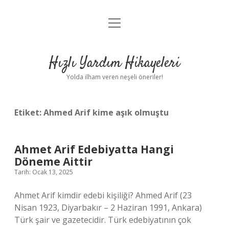
menüyü
Anasayfa
aç
Gizlilik Politikası
Hızlı Yardım Hikayeleri
Yasal Uyarı
Yolda ilham veren neşeli öneriler!
Hakkımızda
Etiket:
Ahmed Arif kime aşık olmuştu
Ahmet Arif Edebiyatta Hangi
Döneme Aittir
Tarih: Ocak 13, 2025
Ahmet Arif kimdir edebi kişiliği? Ahmed Arif (23
Nisan 1923, Diyarbakır – 2 Haziran 1991, Ankara)
Türk şair ve gazetecidir. Türk edebiyatının çok