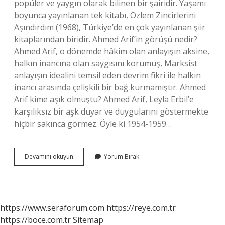
popüler ve yaygın olarak bilinen bir şairidir. Yaşamı
boyunca yayınlanan tek kitabı, Özlem Zincirlerini
Aşındırdım (1968), Türkiye’de en çok yayınlanan şiir
kitaplarından biridir. Ahmed Arif’in görüşü nedir?
Ahmed Arif, o dönemde hâkim olan anlayışın aksine,
halkın inancına olan saygısını korumuş, Marksist
anlayışın idealini temsil eden devrim fikri ile halkın
inancı arasında çelişkili bir bağ kurmamıştır. Ahmed
Arif kime aşık olmuştu? Ahmed Arif, Leyla Erbil’e
karşılıksız bir aşk duyar ve duygularını göstermekte
hiçbir sakınca görmez. Öyle ki 1954-1959…
Ahmet
Devamını okuyun
Yorum Bırak
Arif
Edebiyatta
Hangi
Döneme
Aittir
https://www.seraforum.com
https://reye.com.tr
https://boce.com.tr
Sitemap