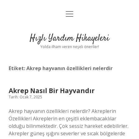
menüyü
Anasayfa
aç
Gizlilik Politikası
Hızlı Yardım Hikayeleri
Yasal Uyarı
Yolda ilham veren neşeli öneriler!
Hakkımızda
Etiket:
Akrep hayvanın özellikleri nelerdir
Akrep Nasıl Bir Hayvandır
Tarih: Ocak 7, 2025
Akrep hayvanın özellikleri nelerdir? Akreplerin
Özellikleri Akreplerin en çeşitli eklembacaklılar
olduğu bilinmektedir. Çok sessiz hareket edebilirler.
Akrepler güneş ışığını severler ve sıcak bölgelerde