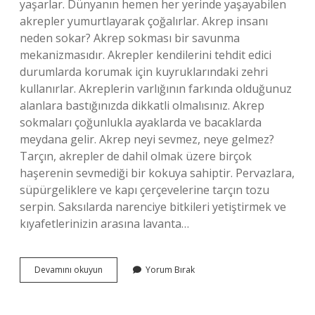
yaşarlar. Dünyanın hemen her yerinde yaşayabilen
akrepler yumurtlayarak çoğalırlar. Akrep insanı
neden sokar? Akrep sokması bir savunma
mekanizmasıdır. Akrepler kendilerini tehdit edici
durumlarda korumak için kuyruklarındaki zehri
kullanırlar. Akreplerin varlığının farkında olduğunuz
alanlara bastığınızda dikkatli olmalısınız. Akrep
sokmaları çoğunlukla ayaklarda ve bacaklarda
meydana gelir. Akrep neyi sevmez, neye gelmez?
Tarçın, akrepler de dahil olmak üzere birçok
haşerenin sevmediği bir kokuya sahiptir. Pervazlara,
süpürgeliklere ve kapı çerçevelerine tarçın tozu
serpin. Saksılarda narenciye bitkileri yetiştirmek ve
kıyafetlerinizin arasına lavanta…
Akrep
Devamını okuyun
Yorum Bırak
Nasıl
Bir
Hayvandır