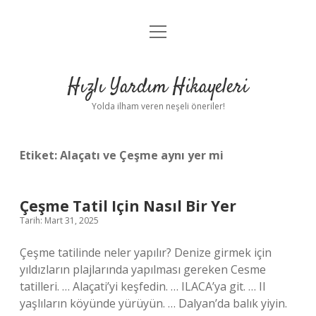
menüyü
Anasayfa
aç
Gizlilik Politikası
Hızlı Yardım Hikayeleri
Yasal Uyarı
Yolda ilham veren neşeli öneriler!
Hakkımızda
Etiket:
Alaçatı ve Çeşme aynı yer mi
Çeşme Tatil Için Nasıl Bir Yer
Tarih: Mart 31, 2025
Çeşme tatilinde neler yapılır? Denize girmek için
yıldızların plajlarında yapılması gereken Cesme
tatilleri. … Alaçati’yi keşfedin. … ILACA’ya git. … Il
yaşlıların köyünde yürüyün. … Dalyan’da balık yiyin.