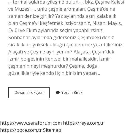
… termal sularda iyileşme bulun. … bkz. Çeşme Kalesi
ve Müzesi. … ünlü çeşme aromaları. Çeşme’de ne
zaman denize girilir? Yaz aylarında aşırı kalabalık
olan Çeşme’yi keşfetmek istiyorsanız, Nisan, Mayıs,
Eylül ve Ekim aylarında seçim yapabilirsiniz.
Sonbahar aylarında giderseniz Çeşim’deki deniz
sıcaklıkları yüksek olduğu için denizde yüzebilirsiniz.
Alaçatı ve Çeşme aynı yer mi? Alaçata, Çeşim’deki
İzmir bölgesinin kentsel bir mahallesidir. İzmir
çeşmenin neyi meşhurdur? Çeşme, doğal
güzellikleriyle kendisi için bir isim yapan…
Çeşme
Devamını okuyun
Yorum Bırak
Tatil
Için
Nasıl
Bir
Yer
https://www.seraforum.com
https://reye.com.tr
https://boce.com.tr
Sitemap