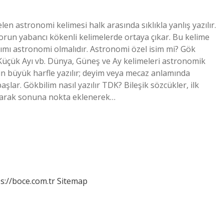
n astronomi kelimesi halk arasında sıklıkla yanlış yazılır.
orun yabancı kökenli kelimelerde ortaya çıkar. Bu kelime
anımı astronomi olmalıdır. Astronomi özel isim mi? Gök
 Küçük Ayı vb. Dünya, Güneş ve Ay kelimeleri astronomik
için büyük harfle yazılır; deyim veya mecaz anlamında
aşlar. Gökbilim nasıl yazılır TDK? Bileşik sözcükler, ilk
alınarak sonuna nokta eklenerek…
s://boce.com.tr
Sitemap