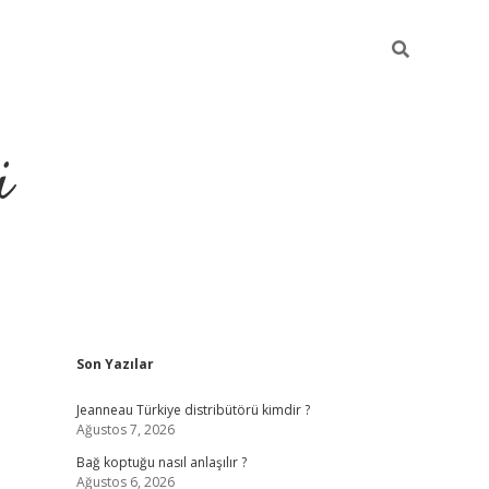
i
Sidebar
Son Yazılar
https://pi
Jeanneau Türkiye distribütörü kimdir ?
Ağustos 7, 2026
Bağ koptuğu nasıl anlaşılır ?
Ağustos 6, 2026