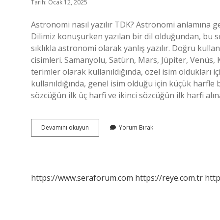
Tarih: Ocak 12, 2025
Astronomi nasıl yazılır TDK? Astronomi anlamına gele
Dilimiz konuşurken yazılan bir dil olduğundan, bu s
sıklıkla astronomi olarak yanlış yazılır. Doğru kull
cisimleri. Samanyolu, Satürn, Mars, Jüpiter, Venüs,
terimler olarak kullanıldığında, özel isim oldukları 
kullanıldığında, genel isim olduğu için küçük harfle b
sözcüğün ilk üç harfi ve ikinci sözcüğün ilk harfi 
Astronomi
Devamını okuyun
Yorum Bırak
Nasıl
Yazılır
https://www.seraforum.com
https://reye.com.tr
http