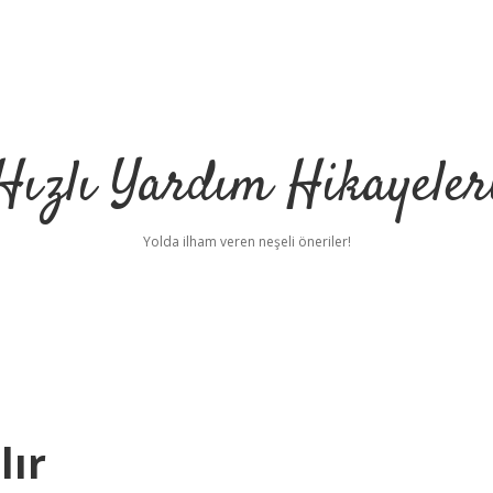
Hızlı Yardım Hikayeler
Yolda ilham veren neşeli öneriler!
lır