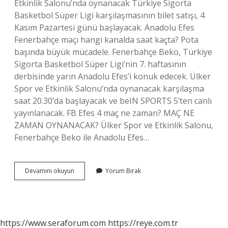
Etkinlik Salonu’nda oynanacak Türkiye Sigorta
Basketbol Süper Ligi karşılaşmasının bilet satışı, 4
Kasım Pazartesi günü başlayacak. Anadolu Efes
Fenerbahçe maçı hangi kanalda saat kaçta? Pota
başında büyük mücadele. Fenerbahçe Beko, Türkiye
Sigorta Basketbol Süper Ligi’nin 7. haftasının
derbisinde yarın Anadolu Efes’i konuk edecek. Ülker
Spor ve Etkinlik Salonu’nda oynanacak karşılaşma
saat 20.30’da başlayacak ve beIN SPORTS 5’ten canlı
yayınlanacak. FB Efes 4 maç ne zaman? MAÇ NE
ZAMAN OYNANACAK? Ülker Spor ve Etkinlik Salonu,
Fenerbahçe Beko ile Anadolu Efes…
Anadolu
Devamını okuyun
Yorum Bırak
Efes
Fenerbahçe
3
Maçı
Ne
https://www.seraforum.com
https://reye.com.tr
Zaman