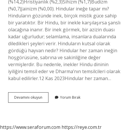
(%14,2)Hristiyanlık (%2,3)Sihizm (%1,7)Budizm
(%0,7)Jainizm (%0,00). Hindular ineğe tapar mı?
Hinduların gözünde inek, birçok mistik güce sahip
bir yaratıktır. Bir Hindu, bir inekle karşılaşırsa şanslı
olacağına inanır. Bir inek görmek, bir azizin duası
kadar uğurludur; selamlama, insanlara dualarında
diledikleri şeyleri verir. Hinduların kutsal olarak
gördüğü hayvan nedir? Hindular her zaman ineğin
hoşgörüsüne, sabrına ve sakinliğine değer
vermişlerdir. Bu nedenle, inekler Hindu dininin
iyiliğini temsil eder ve Dharma’nın temsilcileri olarak
kabul edilirler.12 Kas 2023Hindular her zaman…
Hintliler
Devamını okuyun
Yorum Bırak
Hangi
Hayvana
Tapar
https://www.seraforum.com
https://reye.com.tr