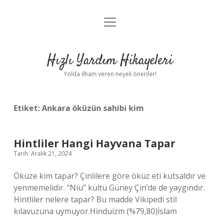
menüyü
Anasayfa
aç
Gizlilik Politikası
Hızlı Yardım Hikayeleri
Yasal Uyarı
Yolda ilham veren neşeli öneriler!
Hakkımızda
Etiket:
Ankara öküzün sahibi kim
Hintliler Hangi Hayvana Tapar
Tarih: Aralık 21, 2024
Öküze kim tapar? Çinlilere göre öküz eti kutsaldır ve
yenmemelidir. “Niu” kültü Güney Çin’de de yaygındır.
Hintliler nelere tapar? Bu madde Vikipedi stil
kılavuzuna uymuyor.Hinduizm (%79,80)İslam