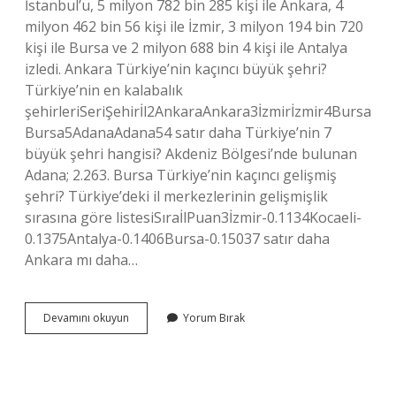
İstanbul’u, 5 milyon 782 bin 285 kişi ile Ankara, 4
milyon 462 bin 56 kişi ile İzmir, 3 milyon 194 bin 720
kişi ile Bursa ve 2 milyon 688 bin 4 kişi ile Antalya
izledi. Ankara Türkiye’nin kaçıncı büyük şehri?
Türkiye’nin en kalabalık
şehirleriSeriŞehirİl2AnkaraAnkara3İzmirİzmir4Bursa
Bursa5AdanaAdana54 satır daha Türkiye’nin 7
büyük şehri hangisi? Akdeniz Bölgesi’nde bulunan
Adana; 2.263. Bursa Türkiye’nin kaçıncı gelişmiş
şehri? Türkiye’deki il merkezlerinin gelişmişlik
sırasına göre listesiSıraİlPuan3İzmir-0.1134Kocaeli-
0.1375Antalya-0.1406Bursa-0.15037 satır daha
Ankara mı daha…
Bursa
Devamını okuyun
Yorum Bırak
Mı
Büyük
Ankara
Mı