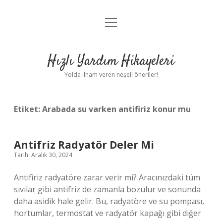
menüyü
Anasayfa
aç
Gizlilik Politikası
Hızlı Yardım Hikayeleri
Yasal Uyarı
Yolda ilham veren neşeli öneriler!
Hakkımızda
Etiket:
Arabada su varken antifiriz konur mu
Antifriz Radyatör Deler Mi
Tarih: Aralık 30, 2024
Antifiriz radyatöre zarar verir mi? Aracınızdaki tüm
sıvılar gibi antifriz de zamanla bozulur ve sonunda
daha asidik hale gelir. Bu, radyatöre ve su pompası,
hortumlar, termostat ve radyatör kapağı gibi diğer