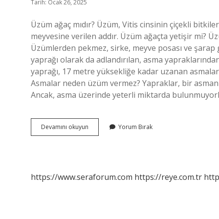
Tarih: Ocak 26, 2025
Üzüm ağaç mıdır? Üzüm, Vitis cinsinin çiçekli bitkile
meyvesine verilen addır. Üzüm ağaçta yetişir mi? Üzü
Üzümlerden pekmez, sirke, meyve posası ve şarap gi
yaprağı olarak da adlandırılan, asma yapraklarından
yaprağı, 17 metre yüksekliğe kadar uzanan asmalarda y
Asmalar neden üzüm vermez? Yapraklar, bir asmanın 
Ancak, asma üzerinde yeterli miktarda bulunmuyor
Üzüm
Devamını okuyun
Yorum Bırak
Ağacı
Var
Mı
https://www.seraforum.com
https://reye.com.tr
http