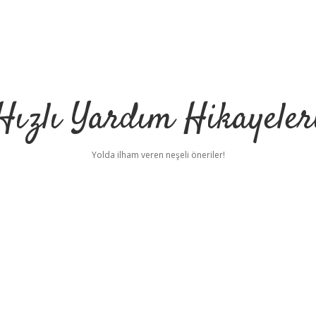
Hızlı Yardım Hikayeler
Yolda ilham veren neşeli öneriler!