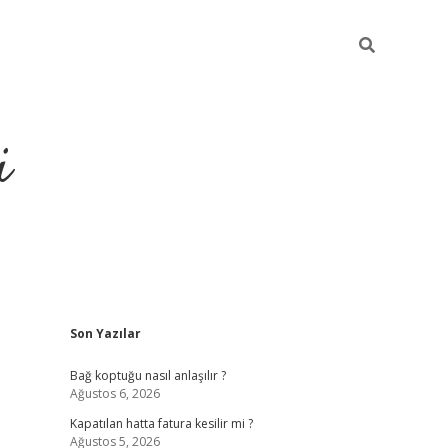
i
Sidebar
Son Yazılar
https://p
Bağ koptuğu nasıl anlaşılır ?
Ağustos 6, 2026
Kapatılan hatta fatura kesilir mi ?
Ağustos 5, 2026