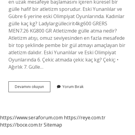
en uzak mesafeye başlamasını içeren küresel bir
gülle hafif bir atletizm sporudur. Eski Yunanlılar ve
Gübre 6 yerine eski Olimpiyat Oyunlarında. Kadınlar
gülle kaç kg? Ladylargüllecirit4kg600 GRERS
MEN7.26 KG800 GR Atletizmde gülle atma nedir?
Atletizm atışı, omuz seviyesinden en fazla mesafede
bir top şeklinde pembe bir gül atmayı amaçlayan bir
atletizm dalıdır. Eski Yunanlılar ve Eski Olimpiyat
Oyunlarında 6. Çekic atmada çekic kaç kg? Çekiç: •
Ağırlık 7. Gülle…
Islamiyet
Devamını okuyun
Yorum Bırak
Öncesi
Börü
Ne
Demek
https://www.seraforum.com
https://reye.com.tr
https://boce.com.tr
Sitemap