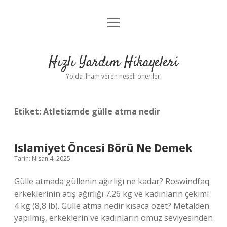
menüyü
Anasayfa
aç
Gizlilik Politikası
Hızlı Yardım Hikayeleri
Yasal Uyarı
Yolda ilham veren neşeli öneriler!
Hakkımızda
Etiket:
Atletizmde gülle atma nedir
Islamiyet Öncesi Börü Ne Demek
Tarih: Nisan 4, 2025
Gülle atmada güllenin ağırlığı ne kadar? Roswindfaq
erkeklerinin atış ağırlığı 7.26 kg ve kadınların çekimi
4 kg (8,8 lb). Gülle atma nedir kısaca özet? Metalden
yapılmış, erkeklerin ve kadınların omuz seviyesinden