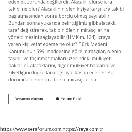
ödemek zorunda değillerdir. Alacaklı ölürse icra
takibi ne olur? Alacaklının ölen kişiye karşı icra takibi
başlatmasından sonra borçlu ölmüş sayılabilir.
Bundan sonra yukarıda belirttiğimiz gibi; alacaklı,
taraf değiştirerek, takibin ölenin mirasçılarına
yöneltilmesini sağlayabilir (HMK m. 124). İcraya
veren kişi vefat ederse ne olur? Türk Medeni
Kanunu’nun 599. maddesine göre mirasçılar, ölenin
taşınır ve taşınmaz malları üzerindeki mülkiyet
haklarını, alacaklarını, diğer mülkiyet haklarını ve
zilyetliğini doğrudan doğruya iktisap ederler. Bu
durumda ölenin icra borcu mirasçılarına…
Alacaklı
Devamını okuyun
Yorum Bırak
Kişi
Ölürse
Ne
Olur
https://www.seraforum.com
https://reye.com.tr