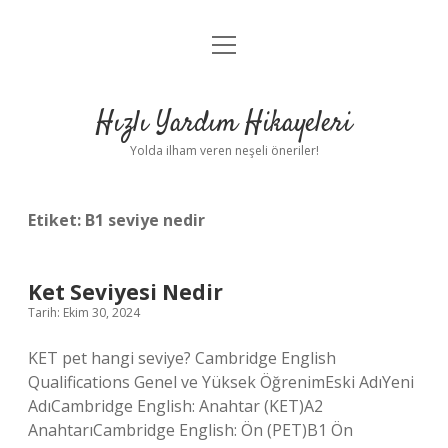
menüyü
Anasayfa
aç
Gizlilik Politikası
Hızlı Yardım Hikayeleri
Yasal Uyarı
Yolda ilham veren neşeli öneriler!
Hakkımızda
Etiket:
B1 seviye nedir
Ket Seviyesi Nedir
Tarih: Ekim 30, 2024
KET pet hangi seviye? Cambridge English
Qualifications Genel ve Yüksek ÖğrenimEski AdıYeni
AdıCambridge English: Anahtar (KET)A2
AnahtarıCambridge English: Ön (PET)B1 Ön