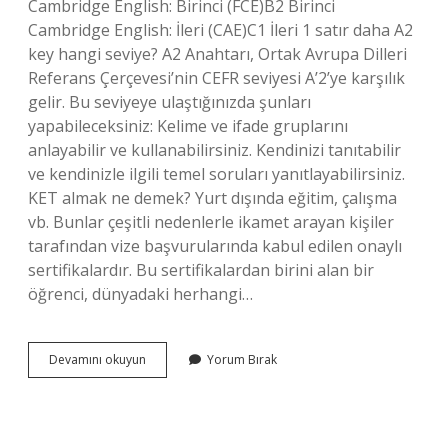
Cambridge English: Birinci (FCE)B2 Birinci
Cambridge English: İleri (CAE)C1 İleri 1 satır daha A2
key hangi seviye? A2 Anahtarı, Ortak Avrupa Dilleri
Referans Çerçevesi’nin CEFR seviyesi A’2’ye karşılık
gelir. Bu seviyeye ulaştığınızda şunları
yapabileceksiniz: Kelime ve ifade gruplarını
anlayabilir ve kullanabilirsiniz. Kendinizi tanıtabilir
ve kendinizle ilgili temel soruları yanıtlayabilirsiniz.
KET almak ne demek? Yurt dışında eğitim, çalışma
vb. Bunlar çeşitli nedenlerle ikamet arayan kişiler
tarafından vize başvurularında kabul edilen onaylı
sertifikalardır. Bu sertifikalardan birini alan bir
öğrenci, dünyadaki herhangi…
Ket
Devamını okuyun
Yorum Bırak
Seviyesi
Nedir