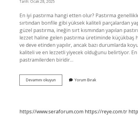
Tarih: Ocak 28, 2025
En iyi pastırma hangi etten olur? Pastırma genellikle 
sırtından bonfile gibi yüksek kaliteli parçalardan yap
güzel pastırma, ineğin sırt kısmından yapılan pastı
lezzet haline gelen pastırma üretiminde küçükbaş ha
ve deve etinden yapılır, ancak bazı durumlarda koyu
kaliteli ve en lezzetli yiyecek olduğunu belirtiyor. E
pastramilerden biridir…
Pastırmada
Devamını okuyun
Yorum Bırak
Hangi
Et
Kullanılır
https://www.seraforum.com
https://reye.com.tr
http