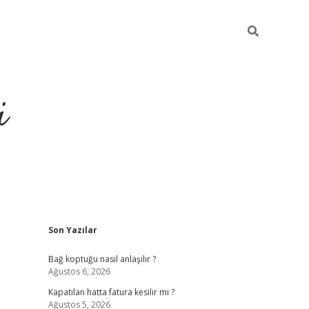
i
Sidebar
Son Yazılar
https://p
Bağ koptuğu nasıl anlaşılır ?
Ağustos 6, 2026
Kapatılan hatta fatura kesilir mi ?
Ağustos 5, 2026