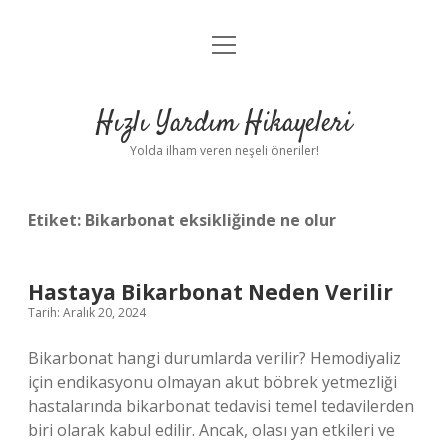
menüyü
Anasayfa
aç
Gizlilik Politikası
Hızlı Yardım Hikayeleri
Yasal Uyarı
Yolda ilham veren neşeli öneriler!
Hakkımızda
Etiket:
Bikarbonat eksikliğinde ne olur
Hastaya Bikarbonat Neden Verilir
Tarih: Aralık 20, 2024
Bikarbonat hangi durumlarda verilir? Hemodiyaliz
için endikasyonu olmayan akut böbrek yetmezliği
hastalarında bikarbonat tedavisi temel tedavilerden
biri olarak kabul edilir. Ancak, olası yan etkileri ve