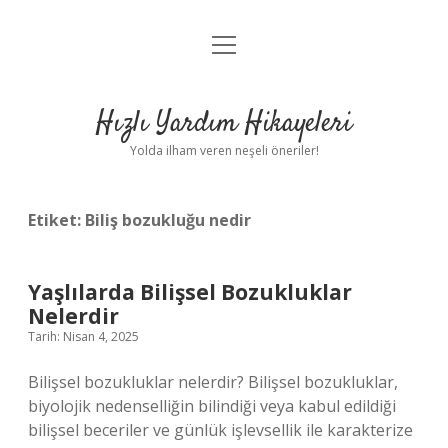
menüyü
Anasayfa
aç
Gizlilik Politikası
Hızlı Yardım Hikayeleri
Yasal Uyarı
Yolda ilham veren neşeli öneriler!
Hakkımızda
Etiket:
Biliş bozukluğu nedir
Yaşlılarda Bilişsel Bozukluklar
Nelerdir
Tarih: Nisan 4, 2025
Bilişsel bozukluklar nelerdir? Bilişsel bozukluklar,
biyolojik nedenselliğin bilindiği veya kabul edildiği
bilişsel beceriler ve günlük işlevsellik ile karakterize