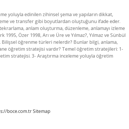
renme yoluyla edinilen zihinsel şema ve yapıların dikkat,
leme ve transfer gibi boyutlardan oluştuğunu ifade eder.
i; tekrarlama, anlam oluşturma, düzenleme, anlamayı izleme
ztürk 1995, Özer 1998, Arı ve Üre ve Yılmaz?, Yılmaz ve Sünbül
. Bilişsel öğrenme türleri nelerdir? Bunlar bilgi, anlama,
e öğretim stratejisi vardır? Temel öğretim stratejileri: 1-
retim stratejisi. 3- Araştırma inceleme yoluyla öğretim
s://boce.com.tr
Sitemap