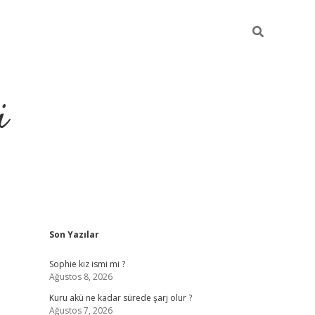
i
Sidebar
Son Yazılar
https://pi
Sophie kız ismi mi ?
Ağustos 8, 2026
Kuru akü ne kadar sürede şarj olur ?
Ağustos 7, 2026