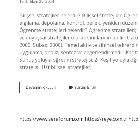
Tarih: Ekim 29, 2024
Bilişsel stratejiler nelerdir? Bilişsel stratejiler: Öğ
algılama, depolama, kontrol, bellek, yeniden düzen
Öğrenme stratejileri nelerdir? Öğrenme stratejiler
ve duyuşsal stratejiler olarak sınıflandırılabilir (Ö
2000, Subaşı 2000). Temel aktivite zihinsel tekrardır
uygulama, analiz, sentez ve değerlendirmedir. Kaç tan
Sunuş yoluyla öğretim stratejisi. 2- Keşif yoluyla öğ
stratejisi. Üst bilişsel stratejiler…
Bilişsel
Devamını okuyun
Yorum Bırak
Öğrenme
Stratejileri
Nelerdir
https://www.seraforum.com
https://reye.com.tr
http