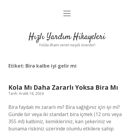
menüyü
Anasayfa
aç
Gizlilik Politikası
Hızlı Yardım Hikayeleri
Yasal Uyarı
Yolda ilham veren neşeli öneriler!
Hakkımızda
Etiket:
Bira kalbe iyi gelir mi
Kola Mı Daha Zararlı Yoksa Bira Mı
Tarih: Aralık 18, 2024
Bira faydalı mı zararlı mı? Bira sağlığınız için iyi mi?
Günde bir veya iki standart bira içmek (12 ons veya
355 ml) kalbiniz, kemikleriniz, kan şekeriniz ve
bunama riskiniz üzerinde olumlu etkilere sahip