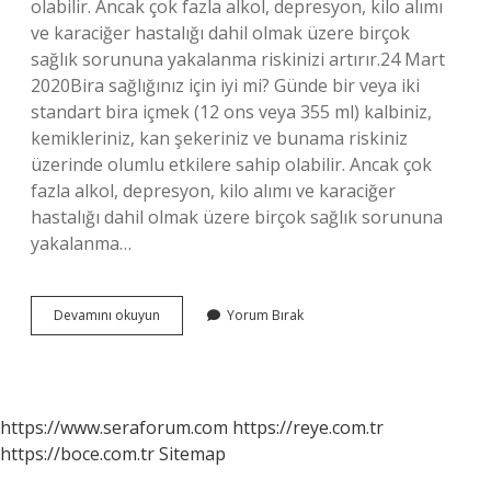
olabilir. Ancak çok fazla alkol, depresyon, kilo alımı
ve karaciğer hastalığı dahil olmak üzere birçok
sağlık sorununa yakalanma riskinizi artırır.24 Mart
2020Bira sağlığınız için iyi mi? Günde bir veya iki
standart bira içmek (12 ons veya 355 ml) kalbiniz,
kemikleriniz, kan şekeriniz ve bunama riskiniz
üzerinde olumlu etkilere sahip olabilir. Ancak çok
fazla alkol, depresyon, kilo alımı ve karaciğer
hastalığı dahil olmak üzere birçok sağlık sorununa
yakalanma…
Kola
Devamını okuyun
Yorum Bırak
Mı
Daha
Zararlı
Yoksa
Bira
https://www.seraforum.com
https://reye.com.tr
Mı
https://boce.com.tr
Sitemap