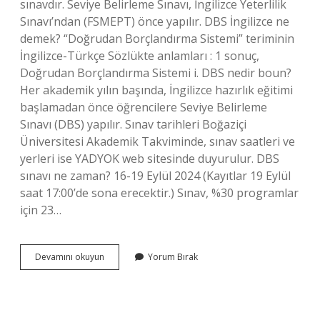
sınavdır. Seviye Belirleme Sınavı, İngilizce Yeterlilik
Sınavı’ndan (FSMEPT) önce yapılır. DBS İngilizce ne
demek? “Doğrudan Borçlandırma Sistemi” teriminin
İngilizce-Türkçe Sözlükte anlamları : 1 sonuç,
Doğrudan Borçlandırma Sistemi i. DBS nedir boun?
Her akademik yılın başında, İngilizce hazırlık eğitimi
başlamadan önce öğrencilere Seviye Belirleme
Sınavı (DBS) yapılır. Sınav tarihleri ​​Boğaziçi
Üniversitesi Akademik Takviminde, sınav saatleri ve
yerleri ise YADYOK web sitesinde duyurulur. DBS
sınavı ne zaman? 16-19 Eylül 2024 (Kayıtlar 19 Eylül
saat 17:00’de sona erecektir.) Sınav, %30 programlar
için 23…
Dbs
Devamını okuyun
Yorum Bırak
Ne
Demek
Sınav