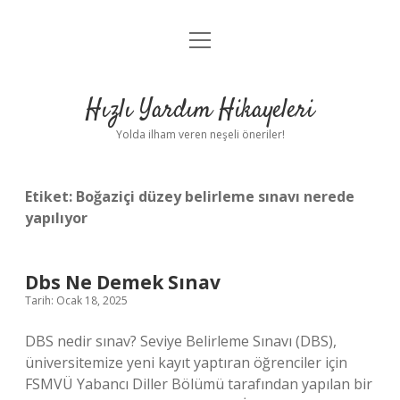
menüyü
Anasayfa
aç
Gizlilik Politikası
Hızlı Yardım Hikayeleri
Yasal Uyarı
Yolda ilham veren neşeli öneriler!
Hakkımızda
Etiket:
Boğaziçi düzey belirleme sınavı nerede
yapılıyor
Dbs Ne Demek Sınav
Tarih: Ocak 18, 2025
DBS nedir sınav? Seviye Belirleme Sınavı (DBS),
üniversitemize yeni kayıt yaptıran öğrenciler için
FSMVÜ Yabancı Diller Bölümü tarafından yapılan bir