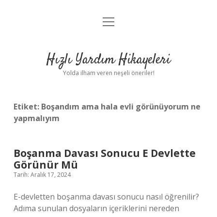
menüyü
Anasayfa
aç
Gizlilik Politikası
Hızlı Yardım Hikayeleri
Yasal Uyarı
Yolda ilham veren neşeli öneriler!
Hakkımızda
Etiket:
Boşandım ama hala evli görünüyorum ne
yapmalıyım
Boşanma Davası Sonucu E Devlette
Görünür Mü
Tarih: Aralık 17, 2024
E-devletten boşanma davası sonucu nasıl öğrenilir?
Adıma sunulan dosyaların içeriklerini nereden