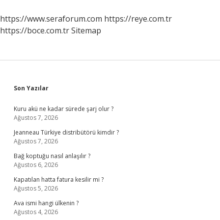
Devlette
Görünür
https://www.seraforum.com
https://reye.com.tr
Mü
https://boce.com.tr
Sitemap
Sidebar
Son Yazılar
Kuru akü ne kadar sürede şarj olur ?
Ağustos 7, 2026
Jeanneau Türkiye distribütörü kimdir ?
Ağustos 7, 2026
Bağ koptuğu nasıl anlaşılır ?
Ağustos 6, 2026
Kapatılan hatta fatura kesilir mi ?
Ağustos 5, 2026
Ava ismi hangi ülkenin ?
Ağustos 4, 2026