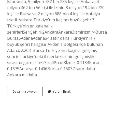
İstanbul’u, 5 milyon 782 bin 285 kişi ile Ankara, 4
milyon 462 bin 56 kişi ile İzmir, 3 milyon 194 bin 720
kişi ile Bursa ve 2 milyon 688 bin 4 kişi ile Antalya
izledi. Ankara Türkiye’nin kaçıncı büyük şehri?
Türkiye’nin en kalabalık
şehirleriSeriŞehirİl2AnkaraAnkara3İzmirİzmir4Bursa
Bursa5AdanaAdana54 satır daha Türkiye’nin 7
büyük şehri hangisi? Akdeniz Bölgesi’nde bulunan
Adana; 2.263. Bursa Türkiye’nin kaçıncı gelişmiş
şehri? Türkiye’deki il merkezlerinin gelişmişlik
sırasına göre listesiSıraİlPuan3İzmir-0.1134Kocaeli-
0.1375Antalya-0.1406Bursa-0.15037 satır daha
Ankara mı daha…
Bursa
Devamını okuyun
Yorum Bırak
Mı
Büyük
Ankara
Mı