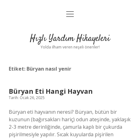
menüyü
Anasayfa
aç
Gizlilik Politikası
Hızlı Yardım Hikayeleri
Yasal Uyarı
Yolda ilham veren neşeli öneriler!
Hakkımızda
Etiket:
Büryan nasıl yenir
Büryan Eti Hangi Hayvan
Tarih: Ocak 26, 2025
Büryan eti hayvanın neresi? Büryan, bütün bir
kuzunun (bağırsakları hariç) odun ateşinde, yaklaşık
2-3 metre derinliğinde, çamurla kaplı bir çukurda
pişirilmesiyle yapılır. Sıcak kuyularda pişirilen