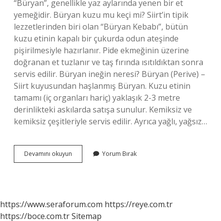
“Büryan”, genellikle yaz aylarında yenen bir et
yemeğidir. Büryan kuzu mu keçi mi? Siirt’in tipik
lezzetlerinden biri olan “Büryan Kebabı”, bütün
kuzu etinin kapalı bir çukurda odun ateşinde
pişirilmesiyle hazırlanır. Pide ekmeğinin üzerine
doğranan et tuzlanır ve taş fırında ısıtıldıktan sonra
servis edilir. Büryan ineğin neresi? Büryan (Perive) –
Siirt kuyusundan haşlanmış Büryan. Kuzu etinin
tamamı (iç organları hariç) yaklaşık 2-3 metre
derinlikteki askılarda satışa sunulur. Kemiksiz ve
kemiksiz çeşitleriyle servis edilir. Ayrıca yağlı, yağsız…
Büryan
Devamını okuyun
Yorum Bırak
Eti
Hangi
Hayvan
https://www.seraforum.com
https://reye.com.tr
https://boce.com.tr
Sitemap