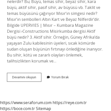
nelerdir? Bu; Büyü, temas sihir, beyaz sihir, kara
büyü, aktif sihir, pasif sihir, av büyüsü vb. Taklit ve
temas büyüsünü çağırıyor Mısır’ın simgesi nedir?
Mısır’ın sembolleri Altın Kart ve Beyaz Nilferdir’dir.
Bilgide UPERVIES | Mısır – Kumbara Magazine
Dergisi ›Constructions Misirkumba dergisi Aktif
büyü nedir? 3. Aktif sihir. Örneğin, Güney Afrika’da
yaşayan Zulu kabilesinin üyeleri, sıcak kömürde
sudan oluşan büyünün fırtınayı önlediğine inanıyor.
Bu sihir, kötü ve zararlı olayları önlemek,
talihsizlikten korumak ve…
Mısır
Devamını okuyun
Yorum Bırak
Büyüsü
Nedir
https://www.seraforum.com
https://reye.com.tr
https://boce.com.tr
Sitemap