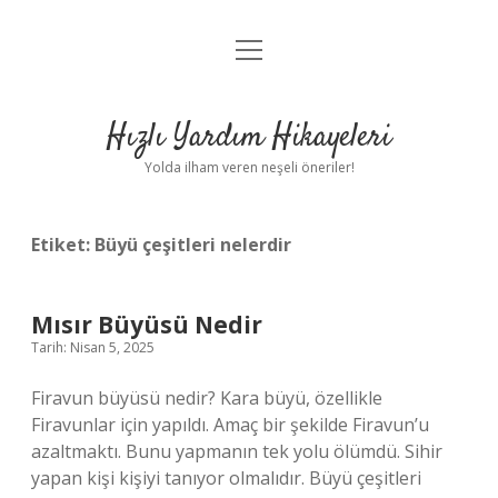
menüyü
Anasayfa
aç
Gizlilik Politikası
Hızlı Yardım Hikayeleri
Yasal Uyarı
Yolda ilham veren neşeli öneriler!
Hakkımızda
Etiket:
Büyü çeşitleri nelerdir
Mısır Büyüsü Nedir
Tarih: Nisan 5, 2025
Firavun büyüsü nedir? Kara büyü, özellikle
Firavunlar için yapıldı. Amaç bir şekilde Firavun’u
azaltmaktı. Bunu yapmanın tek yolu ölümdü. Sihir
yapan kişi kişiyi tanıyor olmalıdır. Büyü çeşitleri