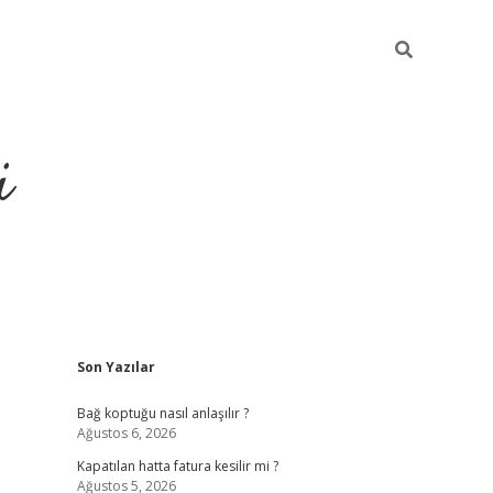
i
Sidebar
Son Yazılar
https://piabellaguncel.com/
Bağ koptuğu nasıl anlaşılır ?
Ağustos 6, 2026
Kapatılan hatta fatura kesilir mi ?
Ağustos 5, 2026