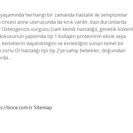
n yaşamında herhangi bir zamanda hastalık ile semptomlar
m öncesi anne uterusunda da kırık vardır, bazı durumlarda
Osteogenzis vurgusu (cam kemik hastalığı), genetik kökenl
ğ dokusunun yapısında tip 1 kollajen proteininin eksik veya
 kemiklerin dayanıklılığını ve esnekliğini sunan temel bir
 zorlu OI hastalığı tipi tip 2’ye sahip bebekler, doğumdan
larda…
s://boce.com.tr
Sitemap