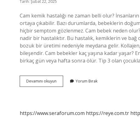
Tarih: Şubat 22, 2025
Cam kemik hastalığı ne zaman belli olur? İnsanları
ortaya çıkabilir. Bazı durumlarda, bebeklerin doğu
hiçbir semptom gözlenmez. Cam bebek neden olur? 
nadir bir hastalıktır. Bu hastalık, kemiklerin ve ba
bozuk bir üretimi nedeniyle meydana gelir. Kollajen,
bileşendir. Cam bebekler kaç yaşına kadar yaşar? En
birkaç gün veya hafta sonra ölür. Tip 3 olan çocuk
Cam
Devamını okuyun
Yorum Bırak
Kemik
Hastalığı
Ne
Zaman
Ortaya
https://www.seraforum.com
https://reye.com.tr
http
Çıkar