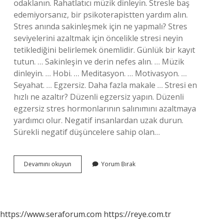
odaklanın. Rahatlatıcı müzik dinleyin. Stresle baş
edemiyorsanız, bir psikoterapistten yardım alın.
Stres anında sakinleşmek için ne yapmalı? Stres
seviyelerini azaltmak için öncelikle stresi neyin
tetiklediğini belirlemek önemlidir. Günlük bir kayıt
tutun. … Sakinleşin ve derin nefes alın. … Müzik
dinleyin. … Hobi. … Meditasyon. … Motivasyon. …
Seyahat. … Egzersiz. Daha fazla makale … Stresi en
hızlı ne azaltır? Düzenli egzersiz yapın. Düzenli
egzersiz stres hormonlarının salınımını azaltmaya
yardımcı olur. Negatif insanlardan uzak durun.
Sürekli negatif düşüncelere sahip olan…
Çok
Devamını okuyun
Yorum Bırak
Stresli
Zamanlarda
Ne
Yapılmalı
https://www.seraforum.com
https://reye.com.tr