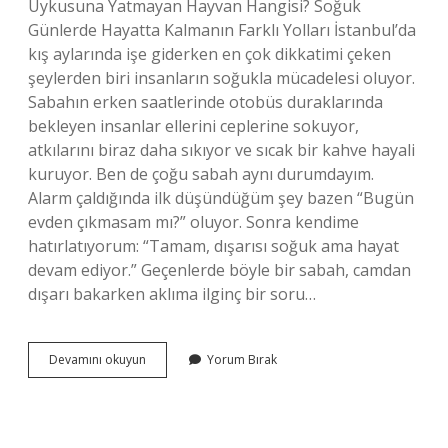
Uykusuna Yatmayan Hayvan Hangisi? Soğuk
Günlerde Hayatta Kalmanın Farklı Yolları İstanbul’da
kış aylarında işe giderken en çok dikkatimi çeken
şeylerden biri insanların soğukla mücadelesi oluyor.
Sabahın erken saatlerinde otobüs duraklarında
bekleyen insanlar ellerini ceplerine sokuyor,
atkılarını biraz daha sıkıyor ve sıcak bir kahve hayali
kuruyor. Ben de çoğu sabah aynı durumdayım.
Alarm çaldığında ilk düşündüğüm şey bazen “Bugün
evden çıkmasam mı?” oluyor. Sonra kendime
hatırlatıyorum: “Tamam, dışarısı soğuk ama hayat
devam ediyor.” Geçenlerde böyle bir sabah, camdan
dışarı bakarken aklıma ilginç bir soru…
Kış
Devamını okuyun
Yorum Bırak
uykusuna
yatmayan
hayvan
hangisi