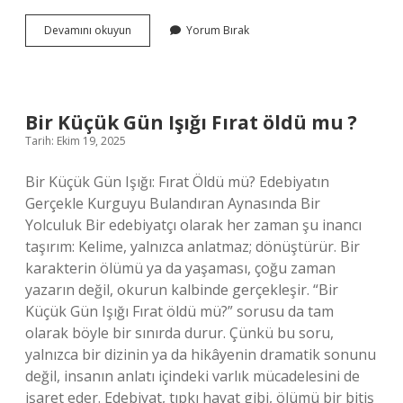
100
Devamını okuyun
Yorum Bırak
koyuna
ne
kadar
mera
gerekir
Bir Küçük Gün Işığı Fırat öldü mu ?
?
Tarih: Ekim 19, 2025
Bir Küçük Gün Işığı: Fırat Öldü mü? Edebiyatın
Gerçekle Kurguyu Bulandıran Aynasında Bir
Yolculuk Bir edebiyatçı olarak her zaman şu inancı
taşırım: Kelime, yalnızca anlatmaz; dönüştürür. Bir
karakterin ölümü ya da yaşaması, çoğu zaman
yazarın değil, okurun kalbinde gerçekleşir. “Bir
Küçük Gün Işığı Fırat öldü mü?” sorusu da tam
olarak böyle bir sınırda durur. Çünkü bu soru,
yalnızca bir dizinin ya da hikâyenin dramatik sonunu
değil, insanın anlatı içindeki varlık mücadelesini de
işaret eder. Edebiyat, tıpkı hayat gibi, ölümü bir bitiş