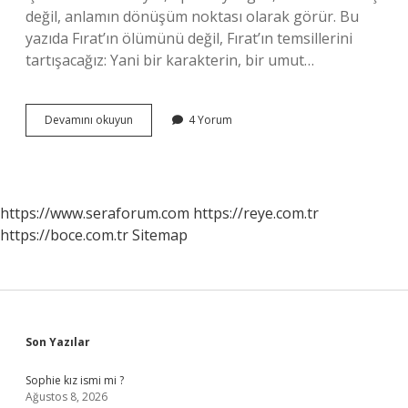
değil, anlamın dönüşüm noktası olarak görür. Bu
yazıda Fırat’ın ölümünü değil, Fırat’ın temsillerini
tartışacağız: Yani bir karakterin, bir umut…
Bir
Devamını okuyun
4 Yorum
Küçük
Gün
Işığı
Fırat
öldü
https://www.seraforum.com
https://reye.com.tr
mu
https://boce.com.tr
Sitemap
?
Sidebar
Son Yazılar
Sophie kız ismi mi ?
Ağustos 8, 2026