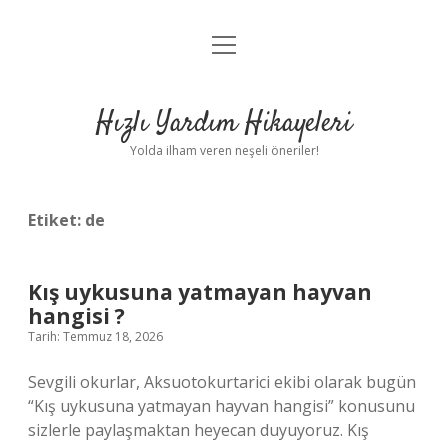
menüyü
Anasayfa
aç
Gizlilik Politikası
Hızlı Yardım Hikayeleri
Yasal Uyarı
Yolda ilham veren neşeli öneriler!
Hakkımızda
Etiket:
de
Kış uykusuna yatmayan hayvan
hangisi ?
Tarih: Temmuz 18, 2026
Sevgili okurlar, Aksuotokurtarici ekibi olarak bugün
“Kış uykusuna yatmayan hayvan hangisi” konusunu
sizlerle paylaşmaktan heyecan duyuyoruz. Kış