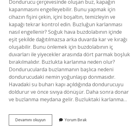
Dondurucu çerçevesinde oluşan buz, kapağın
kapanmasını engelleyebilir. Bunu yapmak için
cihazın fişini çekin, içini boşaltın, temizleyin ve
kapağı tekrar kontrol edin. Buzluğun karlanması
nasıl engellenir? Soğuk hava buzdolabının içinde
eşit şekilde dağıtılmazsa arka duvarda kar ve kırağı
oluşabilir. Bunu önlemek için buzdolabının iç
duvarları ile yiyecekler arasında dört parmak boşluk
bırakılmalıdır. Buzlukta karlanma neden olur?
Dondurucularda buzlanmanın başlıca nedeni
dondurucudaki nemin yoğunlaşıp donmasıdır.
Havadaki su buharı kapı açıldığında dondurucuyu
doldurur ve önce sıvıya dönüşür. Daha sonra donar
ve buzlanma meydana gelir. Buzluktaki karlanma…
Derin
Devamını okuyun
Yorum Bırak
Dondurucu
Yiyecekler
Neden