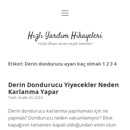
menüyü
Anasayfa
aç
Gizlilik Politikası
Hızlı Yardım Hikayeleri
Yasal Uyarı
Yolda ilham veren neşeli öneriler!
Hakkımızda
Etiket:
Derin dondurucu ayarı kaç olmalı 1 2 3 4
Derin Dondurucu Yiyecekler Neden
Karlanma Yapar
Tarih: Aralık 20, 2024
Derin dondurucu karlanma yapmaması için ne
yapmalı? Dondurucu neden vakumlamıyor? Blok
kapağının tamamen kapalı olduğundan emin olun.