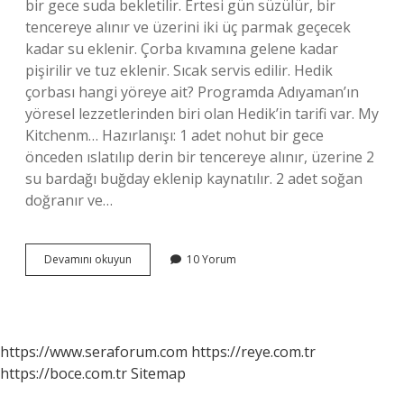
bir gece suda bekletilir. Ertesi gün süzülür, bir
tencereye alınır ve üzerini iki üç parmak geçecek
kadar su eklenir. Çorba kıvamına gelene kadar
pişirilir ve tuz eklenir. Sıcak servis edilir. Hedik
çorbası hangi yöreye ait? Programda Adıyaman’ın
yöresel lezzetlerinden biri olan Hedik’in tarifi var. My
Kitchenm… Hazırlanışı: 1 adet nohut bir gece
önceden ıslatılıp derin bir tencereye alınır, üzerine 2
su bardağı buğday eklenip kaynatılır. 2 adet soğan
doğranır ve…
Dede
Devamını okuyun
10 Yorum
Çorbası
Nedir
https://www.seraforum.com
https://reye.com.tr
https://boce.com.tr
Sitemap