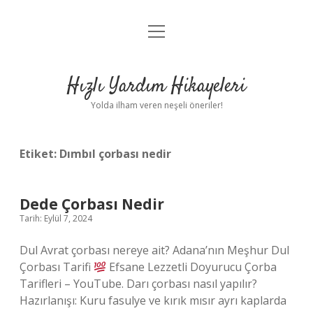
menüyü
Anasayfa
aç
Gizlilik Politikası
Hızlı Yardım Hikayeleri
Yasal Uyarı
Yolda ilham veren neşeli öneriler!
Hakkımızda
Etiket:
Dımbıl çorbası nedir
Dede Çorbası Nedir
Tarih: Eylül 7, 2024
Dul Avrat çorbası nereye ait? Adana’nın Meşhur Dul
Çorbası Tarifi
Efsane Lezzetli Doyurucu Çorba
Tarifleri – YouTube. Darı çorbası nasıl yapılır?
Hazırlanışı: Kuru fasulye ve kırık mısır ayrı kaplarda