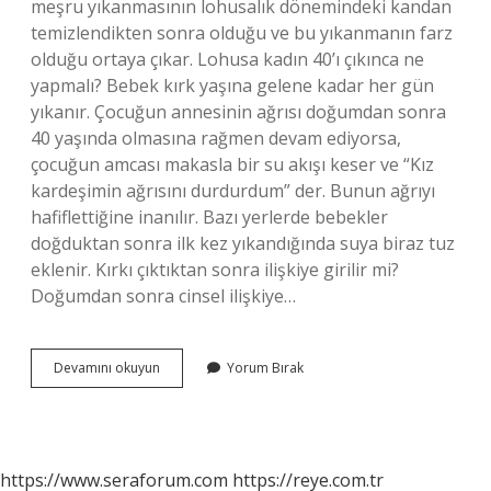
meşru yıkanmasının lohusalık dönemindeki kandan
temizlendikten sonra olduğu ve bu yıkanmanın farz
olduğu ortaya çıkar. Lohusa kadın 40’ı çıkınca ne
yapmalı? Bebek kırk yaşına gelene kadar her gün
yıkanır. Çocuğun annesinin ağrısı doğumdan sonra
40 yaşında olmasına rağmen devam ediyorsa,
çocuğun amcası makasla bir su akışı keser ve “Kız
kardeşimin ağrısını durdurdum” der. Bunun ağrıyı
hafiflettiğine inanılır. Bazı yerlerde bebekler
doğduktan sonra ilk kez yıkandığında suya biraz tuz
eklenir. Kırkı çıktıktan sonra ilişkiye girilir mi?
Doğumdan sonra cinsel ilişkiye…
Lohusalık
Devamını okuyun
Yorum Bırak
Bitince
Nasıl
Banyo
Yapılır
https://www.seraforum.com
https://reye.com.tr