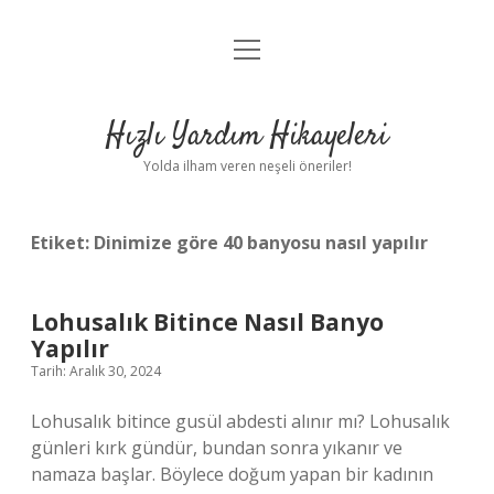
menüyü
Anasayfa
aç
Gizlilik Politikası
Hızlı Yardım Hikayeleri
Yasal Uyarı
Yolda ilham veren neşeli öneriler!
Hakkımızda
Etiket:
Dinimize göre 40 banyosu nasıl yapılır
Lohusalık Bitince Nasıl Banyo
Yapılır
Tarih: Aralık 30, 2024
Lohusalık bitince gusül abdesti alınır mı? Lohusalık
günleri kırk gündür, bundan sonra yıkanır ve
namaza başlar. Böylece doğum yapan bir kadının