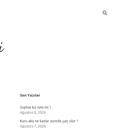
i
Sidebar
Son Yazılar
https://pi
Sophie kız ismi mi ?
Ağustos 8, 2026
Kuru akü ne kadar sürede şarj olur ?
Ağustos 7, 2026