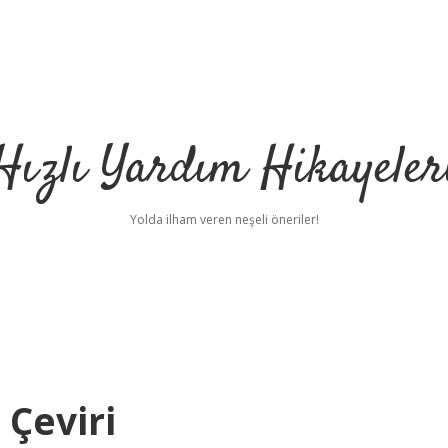
Hızlı Yardım Hikayeler
Yolda ilham veren neşeli öneriler!
 Çeviri