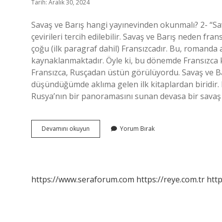
Tarih: Aralık 30, 2024
Savaş ve Barış hangi yayınevinden okunmalı? 2- “Sav
çevirileri tercih edilebilir. Savaş ve Barış neden fr
çoğu (ilk paragraf dahil) Fransızcadır. Bu, romanda
kaynaklanmaktadır. Öyle ki, bu dönemde Fransızca k
Fransızca, Rusçadan üstün görülüyordu. Savaş ve Bar
düşündüğümde aklıma gelen ilk kitaplardan biridir.
Rusya’nın bir panoramasını sunan devasa bir savaş
Savaş
Devamını okuyun
Yorum Bırak
Ve
Barış
Hangi
Çeviri
https://www.seraforum.com
https://reye.com.tr
http