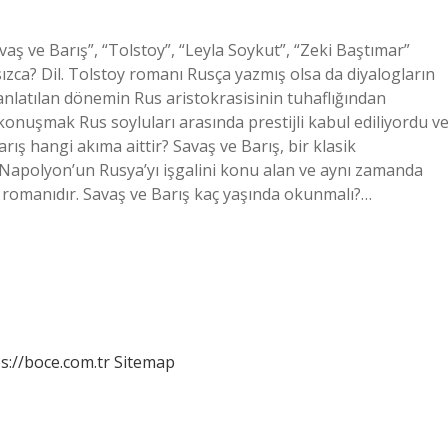
aş ve Barış”, “Tolstoy”, “Leyla Soykut”, “Zeki Baştımar”
ansızca? Dil. Tolstoy romanı Rusça yazmış olsa da diyalogların
 anlatılan dönemin Rus aristokrasisinin tuhaflığından
onuşmak Rus soyluları arasında prestijli kabul ediliyordu v
ış hangi akıma aittir? Savaş ve Barış, bir klasik
 Napolyon’un Rusya’yı işgalini konu alan ve aynı zamanda
 romanıdır. Savaş ve Barış kaç yaşında okunmalı?…
s://boce.com.tr
Sitemap