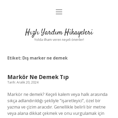
menüyü
Anasayfa
aç
Gizlilik Politikası
Hızlı Yardım Hikayeleri
Yasal Uyarı
Yolda ilham veren neşeli öneriler!
Hakkımızda
Etiket:
Dış marker ne demek
Markör Ne Demek Tıp
Tarih: Aralık 20, 2024
Markör ne demek? Keçeli kalem veya halk arasında
sıkça adlandırıldığı şekliyle “işaretleyici”, özel bir
yazma ve çizim aracıdır. Genellikle belirli bir metne
veya alana dikkat çekmek ve onu vurgulamak için