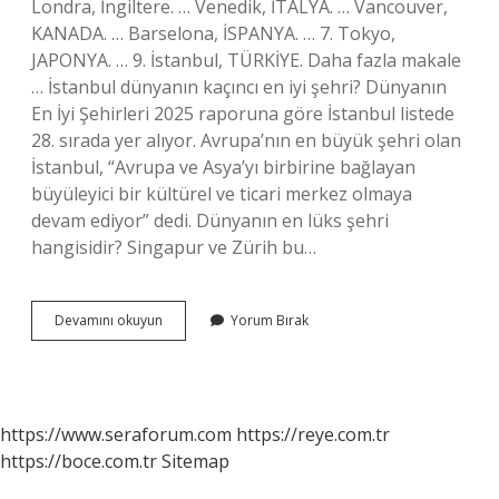
Londra, İngiltere. … Venedik, İTALYA. … Vancouver,
KANADA. … Barselona, ​​​​​​İSPANYA. … 7. Tokyo,
JAPONYA. … 9. İstanbul, TÜRKİYE. Daha fazla makale
… İstanbul dünyanın kaçıncı en iyi şehri? Dünyanın
En İyi Şehirleri 2025 raporuna göre İstanbul listede
28. sırada yer alıyor. Avrupa’nın en büyük şehri olan
İstanbul, “Avrupa ve Asya’yı birbirine bağlayan
büyüleyici bir kültürel ve ticari merkez olmaya
devam ediyor” dedi. Dünyanın en lüks şehri
hangisidir? Singapur ve Zürih bu…
Dünyanın
Devamını okuyun
Yorum Bırak
En
Güzel
Şehri
Neresi
https://www.seraforum.com
https://reye.com.tr
https://boce.com.tr
Sitemap