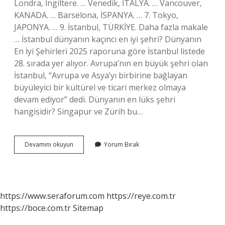
Londra, İngiltere. … Venedik, İTALYA. … Vancouver,
KANADA. … Barselona, ​​​​​​İSPANYA. … 7. Tokyo,
JAPONYA. … 9. İstanbul, TÜRKİYE. Daha fazla makale
… İstanbul dünyanın kaçıncı en iyi şehri? Dünyanın
En İyi Şehirleri 2025 raporuna göre İstanbul listede
28. sırada yer alıyor. Avrupa’nın en büyük şehri olan
İstanbul, “Avrupa ve Asya’yı birbirine bağlayan
büyüleyici bir kültürel ve ticari merkez olmaya
devam ediyor” dedi. Dünyanın en lüks şehri
hangisidir? Singapur ve Zürih bu…
Dünyanın
Devamını okuyun
Yorum Bırak
En
Güzel
Şehri
Neresi
https://www.seraforum.com
https://reye.com.tr
https://boce.com.tr
Sitemap