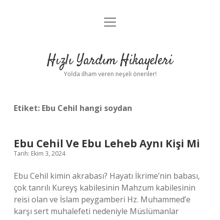
menüyü
Anasayfa
aç
Gizlilik Politikası
Hızlı Yardım Hikayeleri
Yasal Uyarı
Yolda ilham veren neşeli öneriler!
Hakkımızda
Etiket:
Ebu Cehil hangi soydan
Ebu Cehil Ve Ebu Leheb Aynı Kişi Mi
Tarih: Ekim 3, 2024
Ebu Cehil kimin akrabası? Hayatı İkrime’nin babası,
çok tanrılı Kureyş kabilesinin Mahzum kabilesinin
reisi olan ve İslam peygamberi Hz. Muhammed’e
karşı sert muhalefeti nedeniyle Müslümanlar