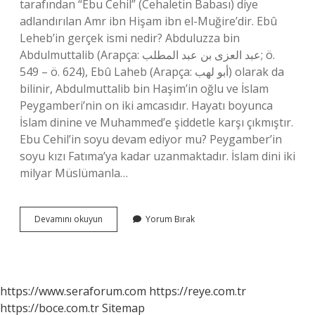
tarafından “Ebu Cehil” (Cehaletin Babası) diye
adlandırılan Amr ibn Hişam ibn el-Muğire’dir. Ebû
Leheb’in gerçek ismi nedir? Abduluzza bin
Abdulmuttalib (Arapça: عبد العزى بن عبد المطلب; ö.
549 – ö. 624), Ebû Laheb (Arapça: أبو لهب) olarak da
bilinir, Abdulmuttalib bin Haşim’in oğlu ve İslam
Peygamberi’nin on iki amcasıdır. Hayatı boyunca
İslam dinine ve Muhammed’e şiddetle karşı çıkmıştır.
Ebu Cehil’in soyu devam ediyor mu? Peygamber’in
soyu kızı Fatıma’ya kadar uzanmaktadır. İslam dini iki
milyar Müslümanla…
Ebu
Devamını okuyun
Yorum Bırak
Cehil
Ve
Ebu
Leheb
Aynı
https://www.seraforum.com
https://reye.com.tr
Kişi
https://boce.com.tr
Sitemap
Mi