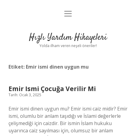
menüyü
Anasayfa
aç
Gizlilik Politikası
Hızlı Yardım Hikayeleri
Yasal Uyarı
Yolda ilham veren neşeli öneriler!
Hakkımızda
Etiket:
Emir ismi dinen uygun mu
Emir Ismi Çocuğa Verilir Mi
Tarih: Ocak 3, 2025
Emir ismi dinen uygun mu? Emir ismi caiz midir? Emir
ismi, olumlu bir anlam taşıdığı ve İslami değerlerle
çelişmediği için caizdir. Bir ismin İslam hukuku
uyarınca caiz sayılması için, olumsuz bir anlam