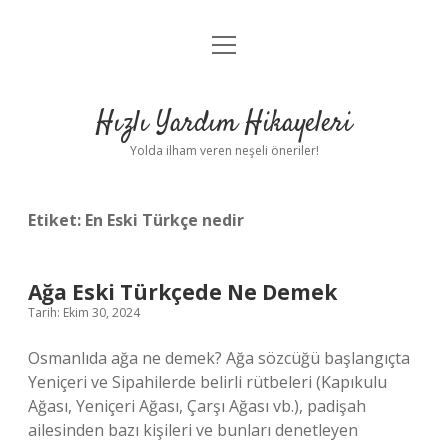
menüyü
Anasayfa
aç
Gizlilik Politikası
Hızlı Yardım Hikayeleri
Yasal Uyarı
Yolda ilham veren neşeli öneriler!
Hakkımızda
Etiket:
En Eski Türkçe nedir
Ağa Eski Türkçede Ne Demek
Tarih: Ekim 30, 2024
Osmanlıda ağa ne demek? Ağa sözcüğü başlangıçta
Yeniçeri ve Sipahilerde belirli rütbeleri (Kapıkulu
Ağası, Yeniçeri Ağası, Çarşı Ağası vb.), padişah
ailesinden bazı kişileri ve bunları denetleyen