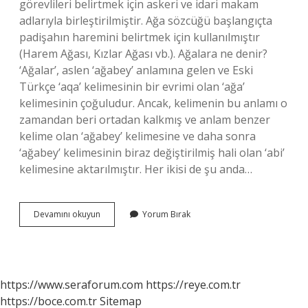
görevlileri belirtmek için askeri ve idari makam
adlarıyla birleştirilmiştir. Ağa sözcüğü başlangıçta
padişahın haremini belirtmek için kullanılmıştır
(Harem Ağası, Kızlar Ağası vb.). Ağalara ne denir?
‘Ağalar’, aslen ‘ağabey’ anlamına gelen ve Eski
Türkçe ‘aqa’ kelimesinin bir evrimi olan ‘ağa’
kelimesinin çoğuludur. Ancak, kelimenin bu anlamı o
zamandan beri ortadan kalkmış ve anlam benzer
kelime olan ‘ağabey’ kelimesine ve daha sonra
‘ağabey’ kelimesinin biraz değiştirilmiş hali olan ‘abi’
kelimesine aktarılmıştır. Her ikisi de şu anda…
Ağa
Devamını okuyun
Yorum Bırak
Eski
Türkçede
Ne
Demek
https://www.seraforum.com
https://reye.com.tr
https://boce.com.tr
Sitemap